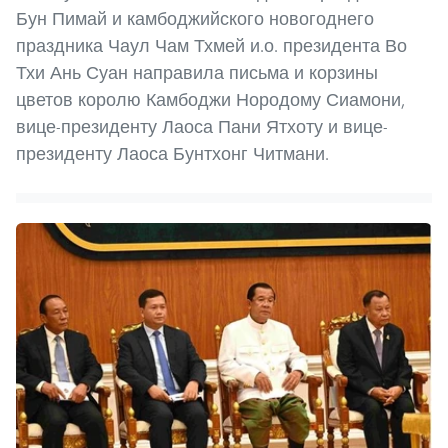
Бун Пимай и камбоджийского новогоднего
праздника Чаул Чам Тхмей и.о. президента Во
Тхи Ань Суан направила письма и корзины
цветов королю Камбоджи Нородому Сиамони,
вице-президенту Лаоса Пани Ятхоту и вице-
президенту Лаоса Бунтхонг Читмани.