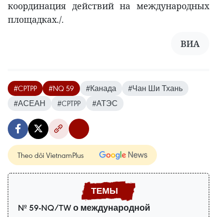
координация действий на международных
площадках./.
ВИА
#CPTPP
#NQ 59
#Канада
#Чан Ши Тхань
#АСЕАН
#CPTPP
#АТЭС
Theo dõi VietnamPlus
№ 59-NQ/TW о международной