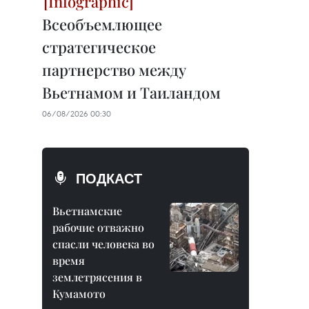
Всеобъемлющее
стратегическое
партнерство между
Вьетнамом и Таиландом
06/08/2026 00:30
ПОДКАСТ
Вьетнамские
рабочие отважно
спасли человека во
время
землетрясения в
Кумамото