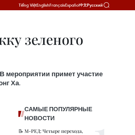
Tiếng Việt
English
Français
Español
Русский
中文
жку зеленого
 В мероприятии примет участие
нг Ха.
САМЫЕ ПОПУЛЯРНЫЕ
НОВОСТИ
📝 М-РЕД: Четыре перехода,