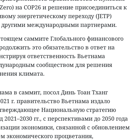
t Zero) на COP26 и решение присоединиться к
вому энергетическому переходу (JETP)
 и другими международными партнерами.
стоящем саммите Глобального финансового
одолжить это обязательство в ответ на
нстрируя ответственность Вьетнама
ждународным сообществом для решения
нения климата.
нама в саммит, посол Динь Тоан Тханг
2021 г. правительство Вьетнама издало
 утверждающее Национальную стратегию
д 2021–2030 гг., с перспективами до 2050 года
ризации экономики, связанной с обновлением
ем экономического процветания,