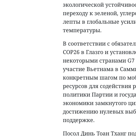
экологической устойчивос
переходу к зеленой, угл
лепты в глобальные усил
температуры.
В соответствии с обязате
COP26 в Глазго и установ
некоторыми странами G7 
участие Вьетнама в Самми
конкретным шагом по мо
ресурсов для содействия
политики Партии и госуд
экономики замкнутого ци
достижению нулевых выбр
поддержке.
Посол Динь Тоан Тханг по