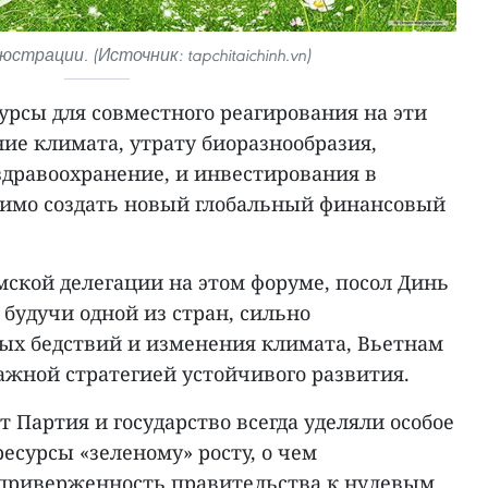
страции. (Источник: tapchitaichinh.vn)
урсы для совместного реагирования на эти
ие климата, утрату биоразнообразия,
здравоохранение, и инвестирования в
димо создать новый глобальный финансовый
мской делегации на этом форуме, посол Динь
 будучи одной из стран, сильно
ых бедствий и изменения климата, Вьетнам
ажной стратегией устойчивого развития.
 Партия и государство всегда уделяли особое
сурсы «зеленому» росту, о чем
 приверженность правительства к нулевым