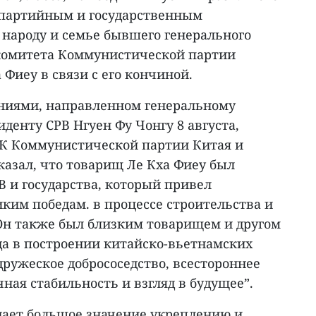
 партийным и государственным
 народу и семье бывшего генерального
комитета Коммунистической партии
 Фиеу в связи с его кончиной.
аниями, направленном генеральному
денту СРВ Нгуен Фу Чонгу 8 августа,
К Коммунистической партии Китая и
казал, что товарищ Ле Кха Фиеу был
и государства, который привел
ким победам. в процессе строительства и
Он также был близким товарищем и другом
да в построении китайско-вьетнамских
ружеское добрососедство, всестороннее
чная стабильность и взгляд в будущее”.
идает большое значение укреплению и