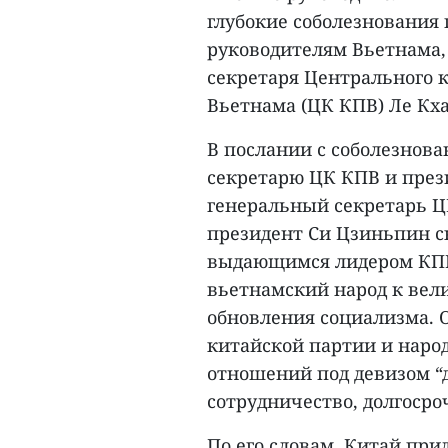
глубокие соболезнования
руководителям Вьетнама,
секретаря Центрального 
Вьетнама (ЦК КПВ) Ле Кха
В послании с соболезнов
секретарю ЦК КПВ и прези
генеральный секретарь Ц
президент Си Цзиньпин с
выдающимся лидером КПВ 
вьетнамский народ к вели
обновления социализма. 
китайской партии и наро
отношений под девизом “д
сотрудничество, долгосро
По его словам, Китай пр