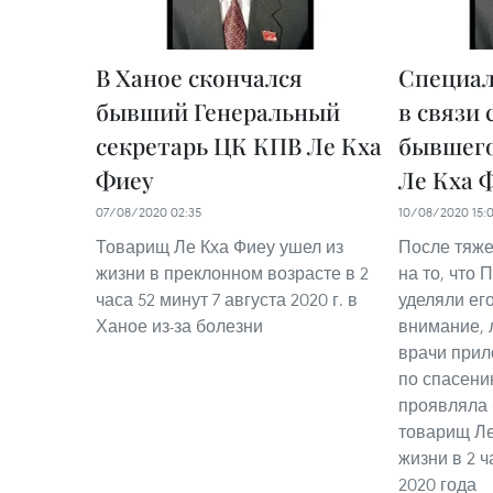
В Ханое скончался
Специа
бывший Генеральный
в связи
секретарь ЦК КПВ Ле Кха
бывшего
Фиеу
Ле Кха 
07/08/2020 02:35
10/08/2020 15:
Товарищ Ле Кха Фиеу ушел из
После тяже
жизни в преклонном возрасте в 2
на то, что 
часа 52 минут 7 августа 2020 г. в
уделяли ег
Ханое из-за болезни
внимание, 
врачи прил
по спасени
проявляла 
товарищ Ле
жизни в 2 ч
2020 года