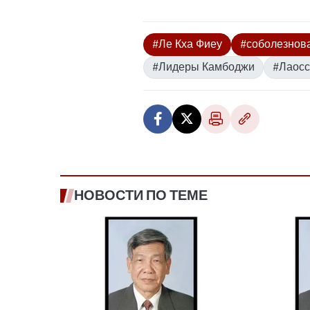
#Ле Кха Фиеу
#соболезнов
#Лидеры Камбоджи
#Лаосс
НОВОСТИ ПО ТЕМЕ