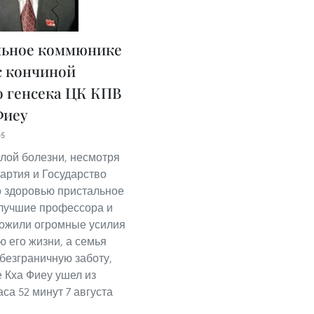
льное коммюнике
 с кончиной
 генсека ЦК КПВ
Фиеу
05
лой болезни, несмотря
Партия и Государство
о здоровью пристальное
лучшие профессора и
ожили огромные усилия
ю его жизни, а семья
безграничную заботу,
 Кха Фиеу ушел из
аса 52 минут 7 августа