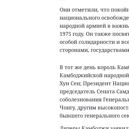
Они отметили, что покой
национального освобожден
народной армией в важны
1975 году. Он также посв
особой солидарности и вс
сторонами, государствам
В тот же день король Ка
Камбоджийской народной 
Хун Сен; Президент Наци
председатель Сената Сам
соболезнования Генераль
Чонгу, другим высокопос
бывшего генерального сек
Лидеры Камбоджи заявили