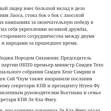
ный лидер внес большой вклад в дело
ия Лаоса, стоял бок о бок с лаосской
х кампаниях за окончательную победу в
ятил себя укреплению великой дружбы,
естороннего сотрудничества между двумя
и и народами за прошедшее время.
мбоджи Нородом Сихамони; Председатель
партии (НПП) премьер-министр Самдек Техо
онального собрания Самдек Хенг Самрин и
дек Сай Чхум также направили послания
ному секретарю КПВ и президенту Нгуен Фу
тавленным руководителям Вьетнама и семье
ретаря КПВ Ле Кха Фиеу.
, что кончина товарища Ле Кха Фиеу стала