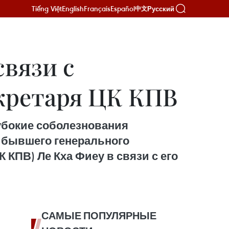
Tiếng Việt
English
Français
Español
Русский
中文
связи с
кретаря ЦК КПВ
убокие соболезнования
 бывшего генерального
КПВ) Ле Кха Фиеу в связи с его
САМЫЕ ПОПУЛЯРНЫЕ