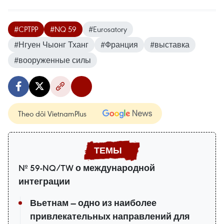
#CPTPP
#NQ 59
#Eurosatory
#Нгуен Чыонг Тханг
#Франция
#выставка
#вооруженные силы
Theo dõi VietnamPlus
№ 59-NQ/TW о международной
интеграции
Вьетнам — одно из наиболее
привлекательных направлений для