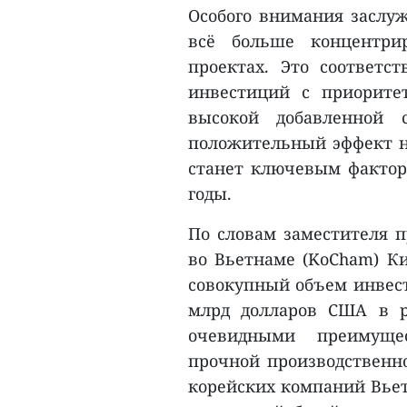
Особого внимания заслуж
всё больше концентри
проектах. Это соответс
инвестиций с приорите
высокой добавленной с
положительный эффект на
станет ключевым факто
годы.
По словам заместителя п
во Вьетнаме (KoCham) Ки
совокупный объем инвест
млрд долларов США в р
очевидными преимущес
прочной производственн
корейских компаний Вьет