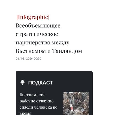
Всеобъемлющее
стратегическое
партнерство между
Вьетнамом и Таиландом
06/08/2026 00:30
ПОДКАСТ
Вьетнамские
рабочие отважно
спасли человека во
время