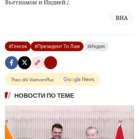
Вьетнамом и Индией./.
ВИА
#Генсек
#Президент То Лам
#Индия
Theo dõi VietnamPlus
НОВОСТИ ПО ТЕМЕ