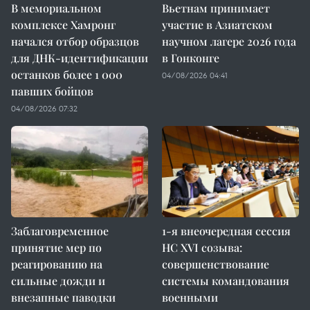
В мемориальном
Вьетнам принимает
комплексе Хамронг
участие в Азиатском
начался отбор образцов
научном лагере 2026 года
для ДНК-идентификации
в Гонконге
останков более 1 000
04/08/2026 04:41
павших бойцов
04/08/2026 07:32
Заблаговременное
1-я внеочередная сессия
принятие мер по
НС XVI созыва:
реагированию на
совершенствование
сильные дожди и
системы командования
внезапные паводки
военными