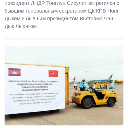
президент ЛНДР Тонглун Сисулит встретился с
бывшим генеральным секретарем ЦК КПВ Нонг
Дыкем и бывшим президентом Вьетнама Чан
Дык Лыонгом.