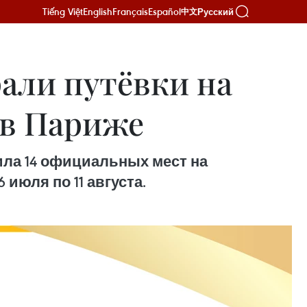
Tiếng Việt
English
Français
Español
Русский
中文
али путёвки на
 в Париже
ила 14 официальных мест на
июля по 11 августа.