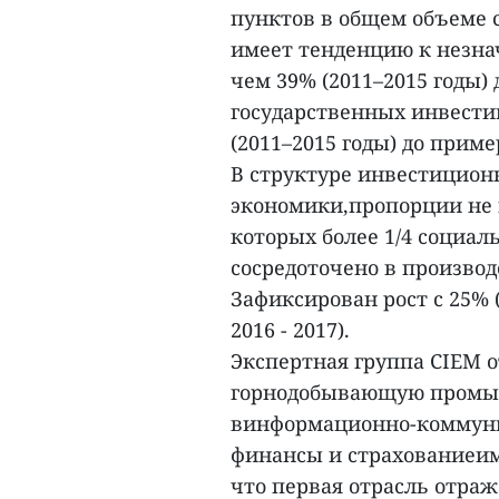
пунктов в общем объеме 
имеет тенденцию к незна
чем 39% (2011–2015 годы) д
государственных инвести
(2011–2015 годы) до приме
В структуре инвестицион
экономики,пропорции не 
которых более 1/4 социа
сосредоточено в произво
Зафиксирован рост с 25% (
2016 - 2017).
Экспертная группа CIEM 
горнодобывающую промыш
винформационно-коммуни
финансы и страхованиеим
что первая отрасль отра