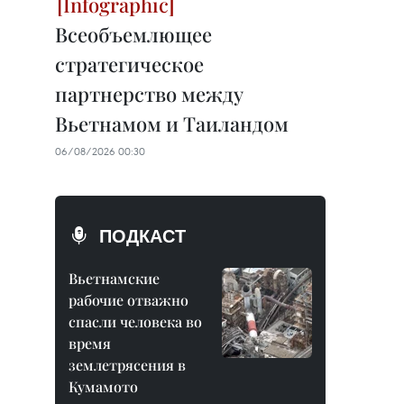
Всеобъемлющее
стратегическое
партнерство между
Вьетнамом и Таиландом
06/08/2026 00:30
ПОДКАСТ
Вьетнамские
рабочие отважно
спасли человека во
время
землетрясения в
Кумамото