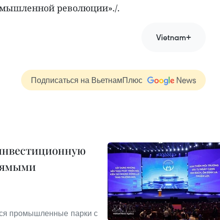
омышленной революции»./.
Vietnam+
Подписаться на ВьетнамПлюс
 инвестиционную
прямыми
тся промышленные парки с