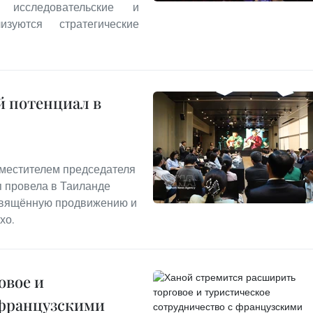
 исследовательские и
уются стратегические
й потенциал в
заместителем председателя
п провела в Таиланде
освящённую продвижению и
хо.
овое и
 французскими