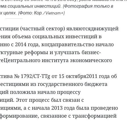
ема социальных инвестиций. (Фотография только в
целях. (Фото: Кор./Vietnam+)
стиции (частный сектор) являютсядвижущей
ления объема социальных инвестиций в
енно с 2014 года, когдаправительство начало
уктурные реформы и улучшать бизнес-
четеЦентрального института экономического
ива № 1792/CT-TTg от 15 октября2011 года об
естициями из государственного бюджета
ций положила начало процессу
ций. Этот процесс был связан с
циями, а с начала 2013 года была проведено
формирование, связанное с трансформацией