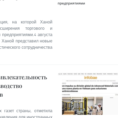
ция, на которой Ханой
сширения торгового и
и предприятиями.4 августа
й Ханой представил новые
стического сотрудничества
ривлекательность
зводство
в
х газет страны, отметила
равления для иностранных