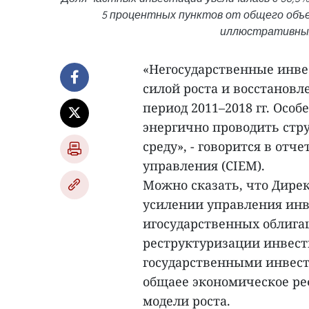
5 процентных пунктов от общего объ
иллюстративных 
«Негосударственные инве
силой роста и восстанов
период 2011–2018 гг. Особ
энергично проводить стр
среду», - говорится в от
управления (CIEM).
Можно сказать, что Директ
усилении управления инв
игосударственных облига
реструктуризации инвести
государственными инвести
общаее экономическое ре
модели роста.