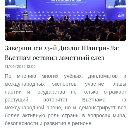
Завершился 23-й Диалог Шангри-Ла:
Вьетнам оставил заметный след
31/05/2026 12:04
По мнению многих учёных, дипломатов и
международных экспертов, участие главы
партии и государства не только отражает
растущий авторитет Вьетнама на
международной арене, но и демонстрирует всё
более активную роль страны в вопросах мира,
безопасности и развития в регионе.