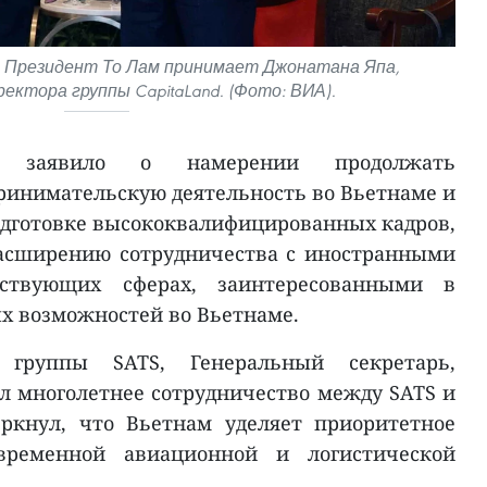
, Президент То Лам принимает Джонатана Япа,
ектора группы CapitaLand. (Фото: ВИА).
rp заявило о намерении продолжать
инимательскую деятельность во Вьетнаме и
одготовке высококвалифицированных кадров,
расширению сотрудничества с иностранными
тствующих сферах, заинтересованными в
х возможностей во Вьетнаме.
 группы SATS, Генеральный секретарь,
л многолетнее сотрудничество между SATS и
еркнул, что Вьетнам уделяет приоритетное
временной авиационной и логистической