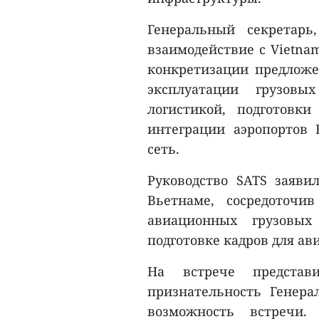
Генеральный секретарь
взаимодействие с Vietna
конкретизации предложен
эксплуатации грузовы
логистикой, подготовк
интеграции аэропортов
сеть.
Руководство SATS заяв
Вьетнаме, сосредоточи
авиационных грузовых
подготовке кадров для ав
На встрече представ
признательность Генера
возможность встречи.