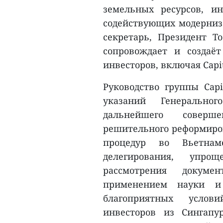
земельных ресурсов, и
содействующих модерниз
секретарь, Президент Т
сопровождает и создаё
инвесторов, включая Capi
Руководство группы Cap
указаний Генеральног
дальнейшего соверше
решительного реформиро
процедур во Вьетна
делегирования, упро
рассмотрения докум
применением науки и 
благоприятных услов
инвесторов из Сингапу