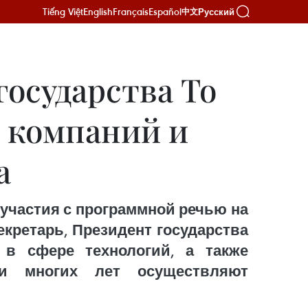
Tiếng Việt
English
Français
Español
Русский
中文
государства То
 компаний и
а
 участия с программной речью на
екретарь, Президент государства
 в сфере технологий, а также
ии многих лет осуществляют