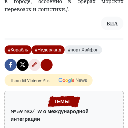
в городе, особенно в сферах морских
перевозок и логистики./.
ВИA
#Корабль
#Нидерланд
#порт Хайфон
Theo dõi VietnamPlus
№ 59-NQ/TW о международной
интеграции