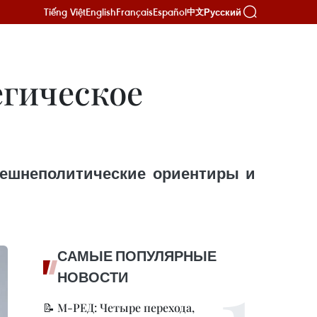
Tiếng Việt
English
Français
Español
Русский
中文
егическое
нешнеполитические ориентиры и
САМЫЕ ПОПУЛЯРНЫЕ
НОВОСТИ
📝 М-РЕД: Четыре перехода,