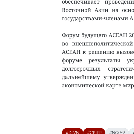
обеспечивает проведе
Восточной Азии на осн
государствами-членами А
Форум будущего АСЕАН 20
во внешнеполитической
АСЕАН к решению вызовов
форуме результаты ук
долгосрочных стратег
дальнейшему утвержден
экономической карте мира
#DLVN
#CPTPP
#NQ 59