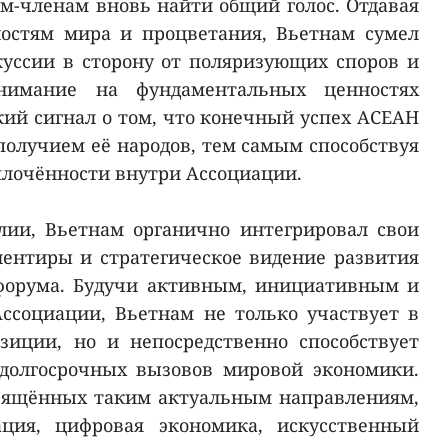
м-членам вновь найти общий голос. Отдавая
остям мира и процветания, Вьетнам сумел
уссии в сторону от поляризующих споров и
внимание на фундаментальных ценностях
кий сигнал о том, что конечный успех АСЕАН
получием её народов, тем самым способствуя
плочённости внутри Ассоциации.
ии, Вьетнам органично интегрировал свои
ентиры и стратегическое видение развития
 форума. Будучи активным, инициативным и
ссоциации, Вьетнам не только участвует в
иции, но и непосредственно способствует
долгосрочных вызовов мировой экономики.
свящённых таким актуальным направлениям,
ация, цифровая экономика, искусственный