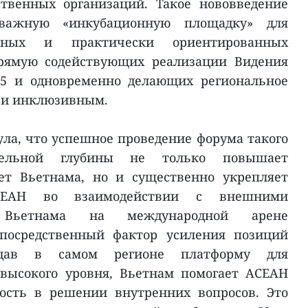
твенных организаций. Такое нововведение
важную «инкубационную площадку» для
нных и практически ориентированных
прямую содействующих реализации Видения
45 и одновременно делающих региональное
 и инклюзивным.
ла, что успешное проведение форума такого
тельной глубины не только повышает
ет Вьетнама, но и существенно укрепляет
СЕАН во взаимодействии с внешними
 Вьетнама на международной арене
епосредственный фактор усиления позиций
здав в самом регионе платформу для
 высокого уровня, Вьетнам помогает АСЕАН
ность в решении внутренних вопросов. Это