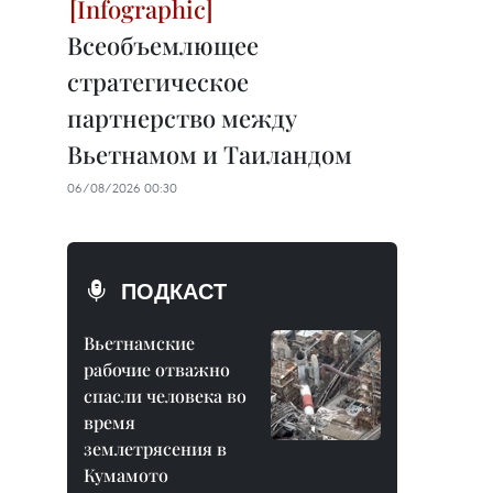
Всеобъемлющее
стратегическое
партнерство между
Вьетнамом и Таиландом
06/08/2026 00:30
ПОДКАСТ
Вьетнамские
рабочие отважно
спасли человека во
время
землетрясения в
Кумамото