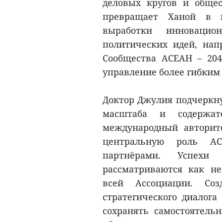
деловых кругов и общес
превращает Ханой в 
выработки инновацио
политических идей, на
Сообщества АСЕАН – 20
управление более гибким
Доктор Джулия подчеркну
масштаба и содержа
международный авторит
центральную роль А
партнёрами. Успехи
рассматриваются как н
всей Ассоциации. Со
стратегического диалога
сохранять самостоятель