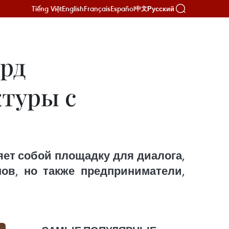
Tiếng Việt
English
Français
Español
Русский
中文
ард
туры с
ет собой площадку для диалога,
нов, но также предприниматели,