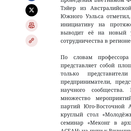
Тэйер из Австралийско
Южного Уэльса отметил,
инициативу на протяж
выводит её на новый у
сотрудничества в регионе
По словам профессора
представляет собой площ
только представител
предприниматели, пред
научного сообщества.
множество мероприяти
партий Юго-Восточной 
круглый стол «Молодёж
семинар «Меконг в архи
АСЕАН: на пути к Видению