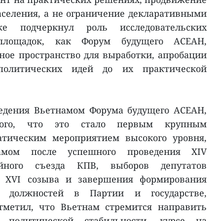
аселения, а не ограничение декларативными
е подчеркнул роль исследовательских
площадок, как Форум будущего АСЕАН,
ное пространство для выработки, апробации
политических идей до их практической
едения Вьетнамом Форума будущего АСЕАН,
того, что это стало первым крупным
атическим мероприятием высокого уровня,
амом после успешного проведения XIV
ийного съезда КПВ, выборов депутатов
я XVI созыва и завершения формирования
 должностей в Партии и государстве,
тметил, что Вьетнам стремится направить
политической стабильности, курсе на