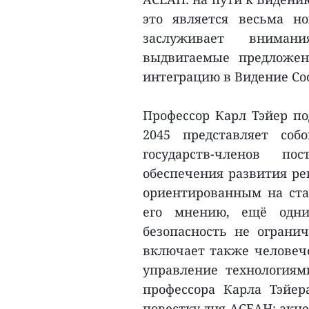
это является весьма н
заслуживает вниман
выдвигаемые предложен
интеграцию в Видение Со
Профессор Карл Тэйер по
2045 представляет со
государств-членов по
обеспечения развития ре
ориентированным на ста
его мнению, ещё одни
безопасность не ограни
включает также человече
управление технология
профессора Карла Тэйер
повестку дня АСЕАН: акц