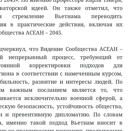
оваторской идеей. Он также отметил, что
ия стремление Вьетнама переводить
ия в практические действия, включая их
общества АСЕАН – 2045.
дчеркнул, что Видение Сообщества АСЕАН –
бой непрерывный процесс, требующий от
стоянной корректировки подходов для
гиона в соответствии с намеченным курсом,
бильность, развитие и интересы людей. По
м важным посланием является то, что
чивается исключительно военной сферой, а
скую безопасность, устойчивость общества,
ми и превентивную дипломатию. По словам
а, именно такой подход Вьетнам вносит в
ент на практических решениях, продвижение