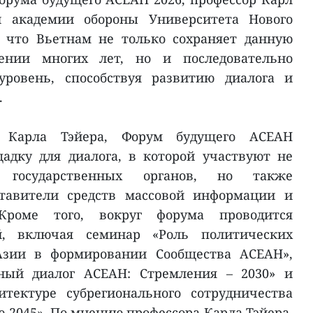
й академии обороны Университета Нового
 что Вьетнам не только сохраняет данную
ении многих лет, но и последовательно
ровень, способствуя развитию диалога и
.
 Карла Тэйера, Форум будущего АСЕАН
адку для диалога, в которой участвуют не
и государственных органов, но также
ставители средств массовой информации и
 Кроме того, вокруг форума проводится
й, включая семинар «Роль политических
Азии в формировании Сообщества АСЕАН»,
ный диалог АСЕАН: Стремления – 2030» и
тектуре субрегионального сотрудничества
 2045». По мнению профессора Карла Тэйера,