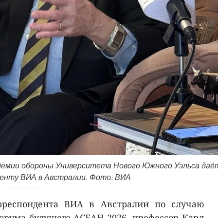
адемии обороны Университета Нового Южного Уэльса даё
енту ВИА в Австралии. Фото: ВИА
рреспондента ВИА в Австралии по случаю
рума будущего АСЕАН 2026, профессор Карл