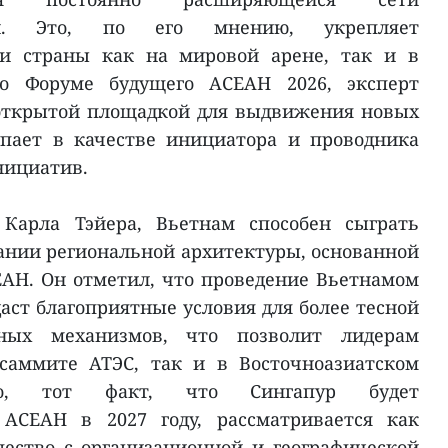
ей. Это, по его мнению, укрепляет
ии страны как на мировой арене, так и в
о Форуме будущего АСЕАН 2026, эксперт
 открытой площадкой для выдвижения новых
упает в качестве инициатора и проводника
нициатив.
Карла Тэйера, Вьетнам способен сыграть
нии региональной архитектуры, основанной
АН. Он отметил, что проведение Вьетнамом
здаст благоприятные условия для более тесной
ьных механизмов, что позволит лидерам
саммите АТЭС, так и в Восточноазиатском
го, тот факт, что Сингапур будет
 АСЕАН в 2027 году, рассматривается как
ество с организационной и географической