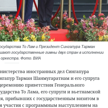
осударства То Лам и Президент Сингапура Тарман
шают государственные гимны двух стран в исполнении
 оркестра. Фото: ВИА
инистерства иностранных дел Сингапура
нгапур Тарман Шанмугаратнам и его супруга
церемонию приветствия Генерального
сударства То Лама, его супруги и вьетнамской
ня, прибывших с государственным визитом в
ля участия с программным выступлением на