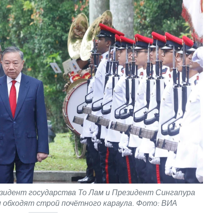
зидент государства То Лам и Президент Сингапура
обходят строй почётного караула. Фото: ВИА