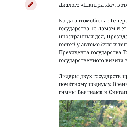
Диалоге «Шангри-Ла», кото
Когда автомобиль с Гене
государства То Ламом и е
иностранных дел, Президе
гостей у автомобиля и те
Президента государства То
государственного визита 
Лидеры двух государств 
почётному подиуму. Воен
гимны Вьетнама и Синга