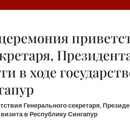
церемония приветс
кретаря, Президента
уги в ходе государст
гапур
ствия Генерального секретаря, Президен
 визита в Республику Сингапур