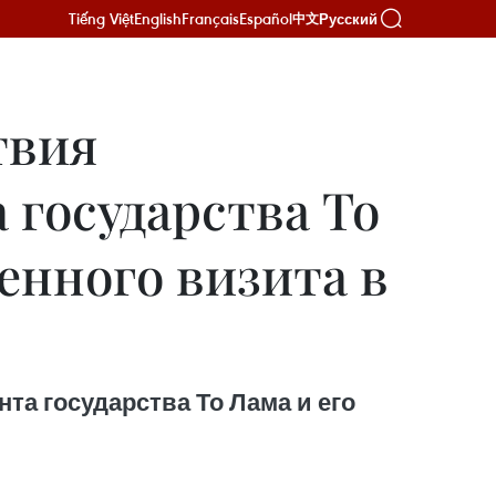
Tiếng Việt
English
Français
Español
Русский
中文
твия
 государства То
венного визита в
та государства То Лама и его