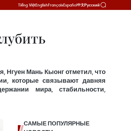
Tiếng Việt
English
Français
Español
Русский
中文
глубить
ня, Нгуен Мань Кыонг отметил, что
ии, которые связывают давняя
ержании мира, стабильности,
САМЫЕ ПОПУЛЯРНЫЕ