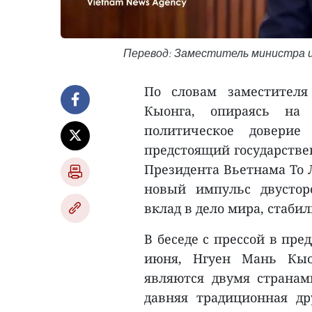
Перевод: Заместитель министра и
По словам заместител
Кыонга, опираясь на
политическое доверие
предстоящий государстве
Президента Вьетнама То 
новый импульс двусто
вклад в дело мира, стабил
В беседе с прессой в пре
июня, Нгуен Мань Кыо
являются двумя странам
давняя традиционная д