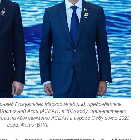
инанд Ромуальдес Маркос-младший, председатель
Восточной Азии (АСЕАН) в 2026 году, приветствует
нга на 48-м саммите АСЕАН в городе Себу в мае 2026
года. Фото: ВИА.