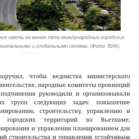
ует иметь не менее пяти международных городских
егиональными и глобальными сетями. (Фото: ВИА)
поручил, чтобы ведомства министерского
равительстве, народные комитеты провинций
 подчинения руководили и организовывали
ых групп следующих задач: повышение
анированию, строительству, управлению и
ю городских территорий во Вьетнаме;
нирования и управления планированием для
ий строительства и управления устойчивым