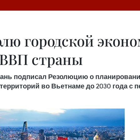
долю городской экон
 ВВП страны
хань подписал Резолюцию о планировании
ерриторий во Вьетнаме до 2030 года с пе