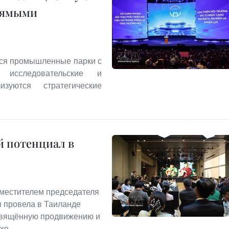
прямыми
тся промышленные парки с
 исследовательские и
уются стратегические
й потенциал в
заместителем председателя
п провела в Таиланде
освящённую продвижению и
хо.