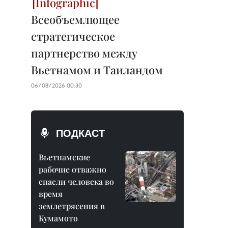
Всеобъемлющее
стратегическое
партнерство между
Вьетнамом и Таиландом
06/08/2026 00:30
ПОДКАСТ
Вьетнамские
рабочие отважно
спасли человека во
время
землетрясения в
Кумамото