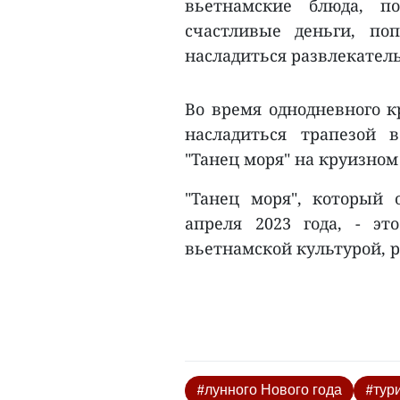
вьетнамские блюда, по
счастливые деньги, по
насладиться развлекате
Во время однодневного к
насладиться трапезой 
"Танец моря" на круизном 
"Танец моря", который 
апреля 2023 года, - эт
вьетнамской культурой, р
#лунного Нового года
#тур