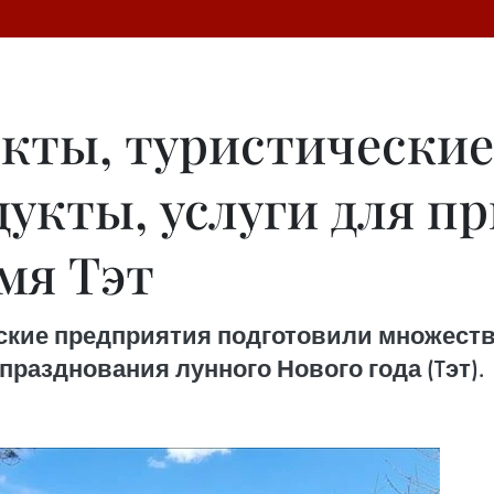
кты, туристически
дукты, услуги для п
мя Тэт
ские предприятия подготовили множество
разднования лунного Нового года (Tэт).