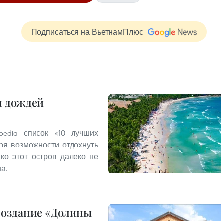
Подписаться на ВьетнамПлюс
н дождей
edia список «10 лучших
ря возможности отдохнуть
ко этот остров далеко не
а.
создание «Долины