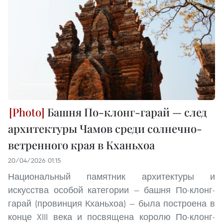
Башня По-клонг-гарай — след
архитектуры Чамов среди солнечно-
ветренного края в Кханьхоа
20/04/2026 01:15
Национальный памятник архитектуры и
искусства особой категории — башня По-клонг-
гарай (провинция Кханьхоа) — была построена в
конце XIII века и посвящена королю По-клонг-