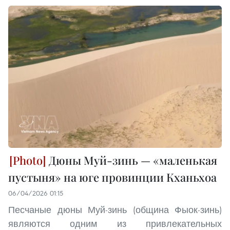
Дюны Муй-зинь — «маленькая
пустыня» на юге провинции Кханьхоа
06/04/2026 01:15
Песчаные дюны Муй-зинь (община Фыок-зинь)
являются одним из привлекательных