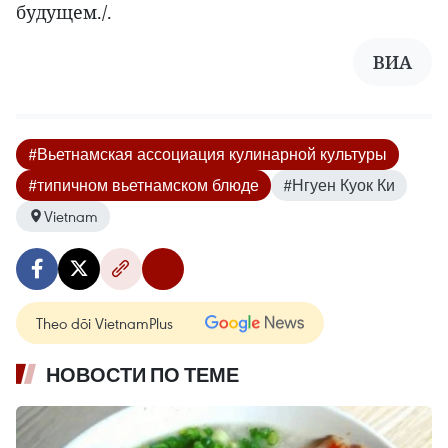
будущем./.
ВИА
#Вьетнамская ассоциация кулинарной культуры
#типичном вьетнамском блюде
#Нгуен Куок Ки
Vietnam
Theo dõi VietnamPlus
НОВОСТИ ПО ТЕМЕ