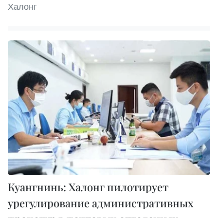
Халонг
Куангнинь: Халонг пилотирует
урегулирование административных