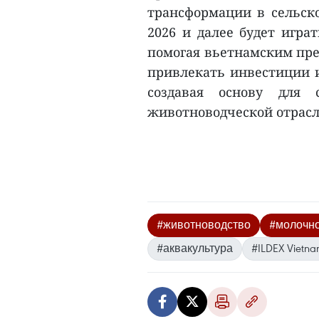
трансформации в сельско
2026 и далее будет игра
помогая вьетнамским пре
привлекать инвестиции и
создавая основу для 
животноводческой отрасли
#животноводство
#молочно
#аквакультура
#ILDEX Vietn