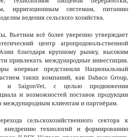
ре, технологиям пищевой переработки,
ям, ирригационным системам, питанию
делям ведения сельского хозяйства.
ы, Вьетнам всё более уверенно утверждает
тегический центр агропродовольственной
 Азии благодаря крупному рынку, высоким
сти привлекать международные инвестиции.
торы впервые представили Национальный
астием таких компаний, как Dabaco Group,
AC и SaigonVet, с целью продвижения
нциала и возможностей поставок продукции
а международным клиентам и партнёрам.
ерехода сельскохозяйственного сектора к
, внедрению технологий и формированию