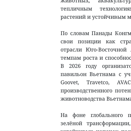
животных, аквакульту
тепличным технологи
растений и устойчивым мо
По словам Панады Конгм
свои позиции как стра
отрасли Юго-Восточной
темпам роста и способно
В 2026 году организа
павильон Вьетнама с уч
Goovet, Travetco, AV
производственного поте
животноводства Вьетнам
На фоне глобального п
зелёной трансформации