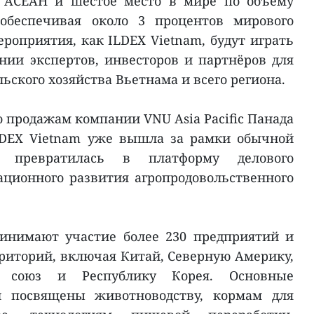
в АСЕАН и шестое место в мире по объёму
 обеспечивая около 3 процентов мирового
роприятия, как ILDEX Vietnam, будут играть
ии экспертов, инвесторов и партнёров для
ьского хозяйства Вьетнама и всего региона.
 продажам компании VNU Asia Pacific Панада
LDEX Vietnam уже вышла за рамки обычной
 превратилась в платформу делового
ционного развития агропродовольственного
ринимают участие более 230 предприятий и
рриторий, включая Китай, Северную Америку,
й союз и Республику Корея. Основные
и посвящены животноводству, кормам для