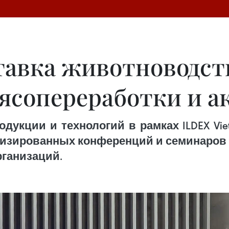
авка животноводств
мясопереработки и а
дукции и технологий в рамках ILDEX Viet
ализированных конференций и семинаров 
ганизаций.