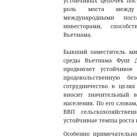
устойчивых цепочек пос
роль моста между 
международными пос
инвесторами, способс
Вьетнама.
Бывший заместитель ми
среды Вьетнама Фунг 
продвигает устойчивое 
продовольственную бе
сотрудничество в целях
вносит значительный в
населения. По его слова
ВВП сельскохозяйствен
устойчивые темпы роста н
Особенно примечательно