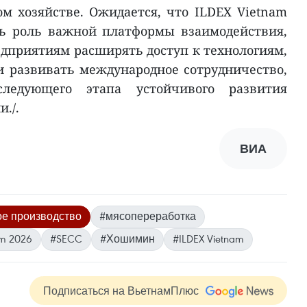
м хозяйстве. Ожидается, что ILDEX Vietnam
ть роль важной платформы взаимодействия,
дприятиям расширять доступ к технологиям,
 развивать международное сотрудничество,
следующего этапа устойчивого развития
./.
ВИА
е производство
#мясопереработка
am 2026
#SECC
#Хошимин
#ILDEX Vietnam
Подписаться на ВьетнамПлюс