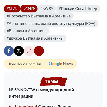
#DLVN
#CPTPP
#NQ 59
#Польди Соса Шмидт
#Посольство Вьетнама в Аргентине
#Аргентино-вьетнамский институт культуры (ICAV)
#Вьетнам и Аргентина
#дружба Вьетнама и Аргентины
Theo dõi VietnamPlus
№ 59-NQ/TW о международной
интеграции
Сделать Дананг