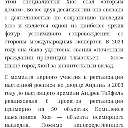
этой специалистки Хюэ стал «вторым
домом». Более двух десятилетий она связана
с деятельностью по сохранению наследия
Хюэ и является одной из наиболее ярких
фигур устойчивого сопровождения со
стороны международных экспертов. В 2024
году она была удостоена звания «Почётный
гражданин провинции Тхыатхьен — Хюэ»
(ныне город Хюэ) за значительный вклад.
С момента первого участия в
реставрации
настенной росписи во дворце Андинь в 2003
году до настоящего времени Андреа Тойфель
реализовала 6 проектов
реставрации
примерно на 50 объектах Комплекса
памятников Хюэ — объекта всемирного
наследия. Помимо непосредственного