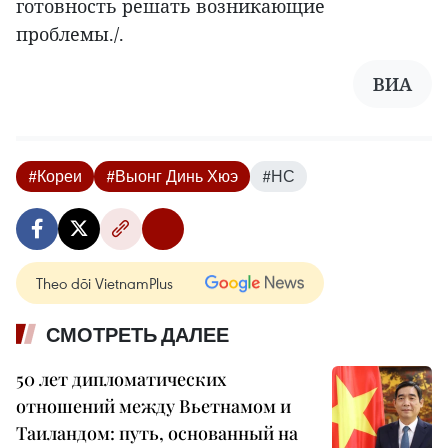
готовность решать возникающие
проблемы./.
ВИА
#Кореи
#Выонг Динь Хюэ
#НС
Theo dõi VietnamPlus
СМОТРЕТЬ ДАЛЕЕ
50 лет дипломатических
отношений между Вьетнамом и
Таиландом: путь, основанный на