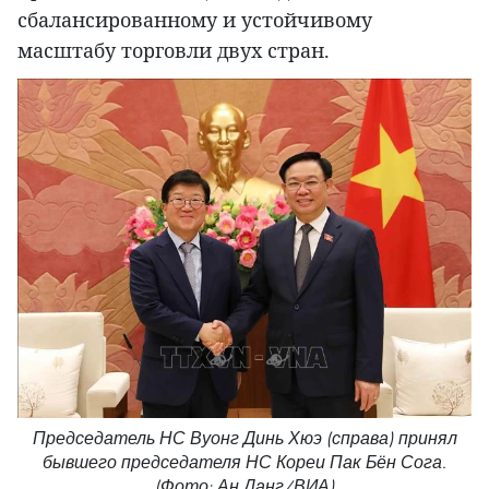
сбалансированному и устойчивому
масштабу торговли двух стран.
Председатель НС Вуонг Динь Хюэ (справа) принял
бывшего председателя НС Кореи Пак Бён Сога.
(Фото: Ан Данг/ВИА)