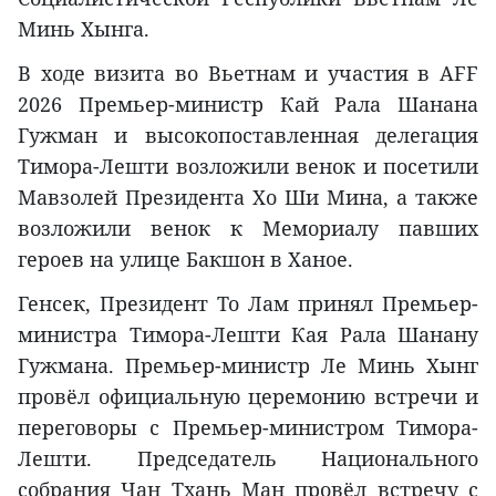
Минь Хынга.
В ходе визита во Вьетнам и участия в AFF
2026 Премьер-министр Кай Рала Шанана
Гужман и высокопоставленная делегация
Тимора-Лешти возложили венок и посетили
Мавзолей Президента Хо Ши Мина, а также
возложили венок к Мемориалу павших
героев на улице Бакшон в Ханое.
Генсек, Президент То Лам принял Премьер-
министра Тимора-Лешти Кая Рала Шанану
Гужмана. Премьер-министр Ле Минь Хынг
провёл официальную церемонию встречи и
переговоры с Премьер-министром Тимора-
Лешти. Председатель Национального
собрания Чан Тхань Ман провёл встречу с