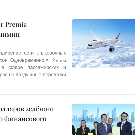
r Premia
ошимин
сширение сети стыковочных
он. Одновременно Air Premia
ь в сфере пассажирских и
прос на воздушные перевозки
олларов зелёного
о финансового