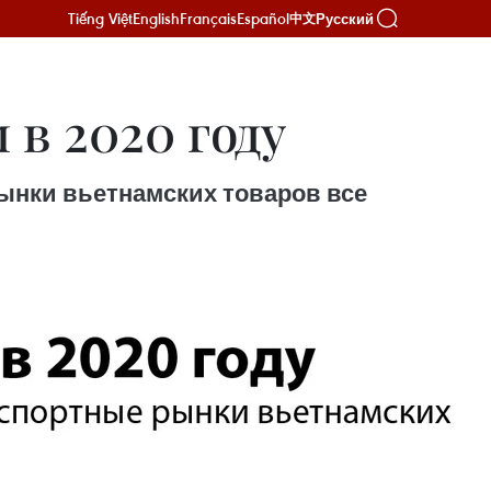
Tiếng Việt
English
Français
Español
Русский
中文
в 2020 году
ынки вьетнамских товаров все