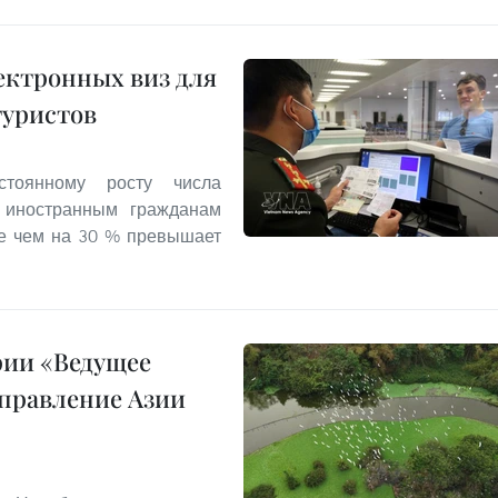
ектронных виз для
туристов
стоянному росту числа
л иностранным гражданам
ее чем на 30 % превышает
рии «Ведущее
правление Азии