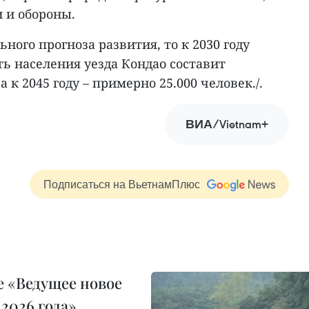
 и обороны.
ного прогноза развития, то к 2030 году
ь населения уезда Кондао составит
а к 2045 году – примерно 25.000 человек./.
ВИА/Vietnam+
Подписаться на ВьетнамПлюс
 «Ведущее новое
2026 года»