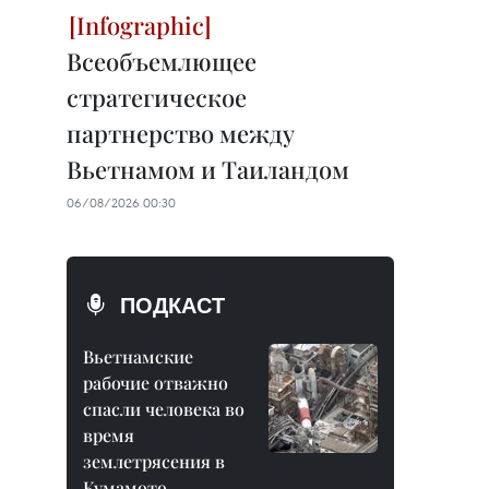
Всеобъемлющее
стратегическое
партнерство между
Вьетнамом и Таиландом
06/08/2026 00:30
ПОДКАСТ
Вьетнамские
рабочие отважно
спасли человека во
время
землетрясения в
Кумамото