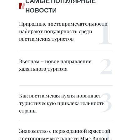
САМЫЕ ПОПУЛЯРНЫЕ
НОВОСТИ
Природные достопримечательности
набирают популярность среди
вьетнамских туристов
Вьетнам – новое направление
халяльного туризма
Как вьетнамская кухня повышает
туристическую привлекательность
страны
Знакомство с первозданной красотой
достопримечательности Мыс Виронг