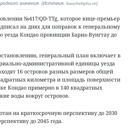
одного значения. (Источник: baochinhphu.vn)
новлении №417/QD-TTg, которое вице-премьер
дписал на днях для поправок к генеральному
о уезда Кондао провинции Бариа-Вунгтау до
остановлению, генеральный план включает в
ориально-административной единицы уезда
 входят 16 островов разных размеров общей
вадратных километра и площадь поверхности
ке Кондао примерно в 140 квадратных
кие воды вокруг островов.
отан на краткосрочную перспективу до 2030
ерспективу до 2045 года.