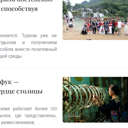
 способствуя
еняется. Туризм уже не
отдыхом и получением
особом внести позитивный
щей среды.
нфук —
ердце столицы
емя работает более 150
ынок, где представлены,
 ремесленников.