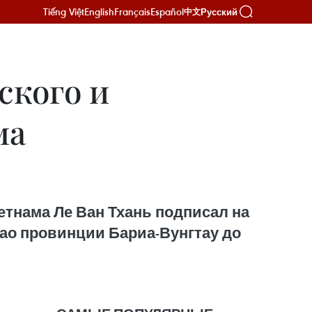
Tiếng Việt
English
Français
Español
Русский
中文
ского и
ма
етнама Ле Ван Тхань подписал на
дао провинции Бариа-Вунгтау до