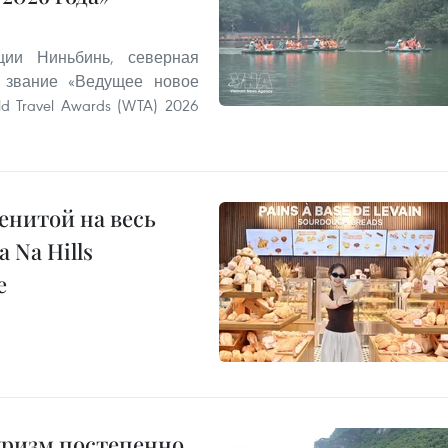
ии Ниньбинь, северная
 звание «Ведущее новое
 Travel Awards (WTA) 2026
енитой на весь
 Na Hills
е
уризм постепенно