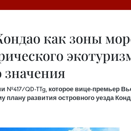
Кондао как зоны мор
рического экотуриз
 значения
ии №417/QD-TTg, которое вице-премьер Вь
му плану развития островного уезда Кон