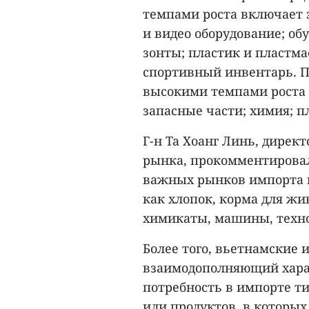
темпами роста включает 
и видео оборудование; об
зонты; пластик и пластма
спортивный инвентарь. 
высокими темпами роста 
запасные части; химия; п
Г-н Та Хоанг Линь, дирек
рынка, прокомментирова
важных рынков импорта 
как хлопок, корма для жи
химикаты, машины, техно
Более того, вьетнамские
взаимодополняющий хара
потребность в импорте т
или продуктов, в которы