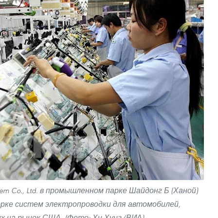
stem Co., Ltd. в промышленном парке Шайдонг Б (Ханой)
орке систем электропроводки для автомобилей,
х на рынок США. (Фото: Хи Хунг/ВИА)