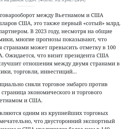
й товарооборот между Вьетнамом и США
лларов США, это также первый «сотый» млрд.
партнером. В 2023 году, несмотря на общие
мики, многие прогнозы показывают, что
я странами может превысить отметку в 100
. Ожидается, что визит президента США
улучшит отношения между двумя странами в
ики, торговли, инвестиций...
фициально сняли торговое эмбарго против
 страница экономического и торгового
ьетнамом и США.
вляются одним из крупнейших торговых
мечательно, что двусторонний экспортный
намом и США увеличился более чем в 140