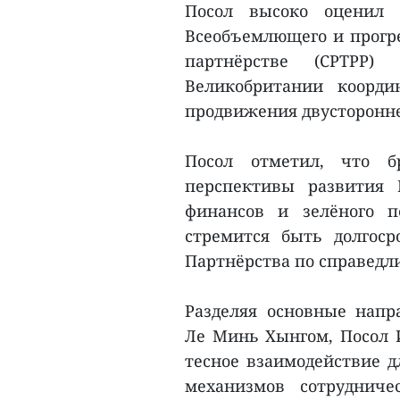
Посол высоко оценил 
Всеобъемлющего и прогре
партнёрстве (CPTPP)
Великобритании коорди
продвижения двусторонне
Посол отметил, что б
перспективы развития 
финансов и зелёного п
стремится быть долгос
Партнёрства по справедли
Разделяя основные напр
Ле Минь Хынгом, Посол 
тесное взаимодействие д
механизмов сотрудниче