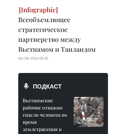
Всеобъемлющее
стратегическое
партнерство между
Вьетнамом и Таиландом
06/08/2026 00:30
ПОДКАСТ
Вьетнамские
рабочие отважно
спасли человека во
время
землетрясения в