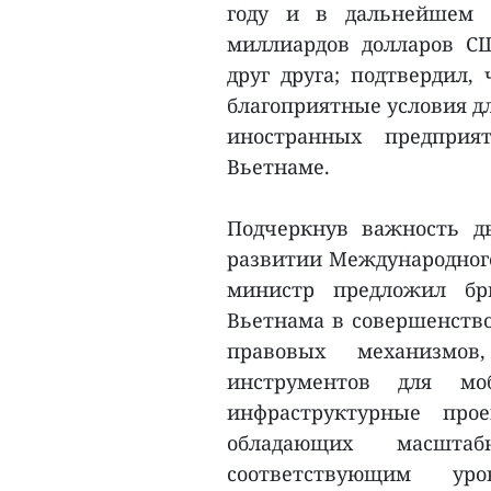
году и в дальнейшем 
миллиардов долларов С
друг друга; подтвердил,
благоприятные условия д
иностранных предприя
Вьетнаме.
Подчеркнув важность дв
развитии Международного
министр предложил бр
Вьетнама в совершенство
правовых механизмо
инструментов для моб
инфраструктурные про
обладающих масшта
соответствующим уро