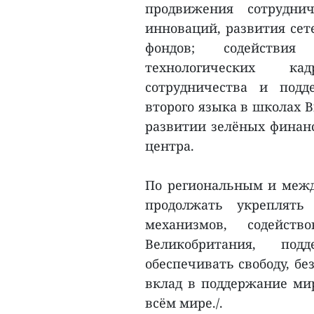
продвижения сотрудни
инноваций, развития сет
фондов; содействия 
технологических ка
сотрудничества и подд
второго языка в школах 
развитии зелёных финанс
центра.
По региональным и межд
продолжать укреплять
механизмов, содейс
Великобритания, под
обеспечивать свободу, бе
вклад в поддержание мир
всём мире./.