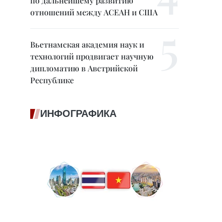
по дальнейшему развитию
отношений между АСЕАН и США
Вьетнамская академия наук и
технологий продвигает научную
дипломатию в Австрийской
Республике
ИНФОГРАФИКА