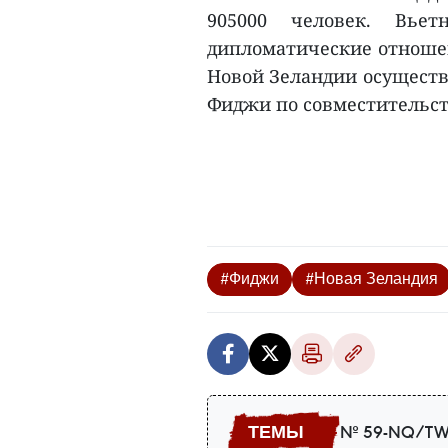
905000 человек. Вье
дипломатические отношен
Новой Зеландии осуществ
Фиджи по совместительств
#Фиджи
#Новая Зеландия
№ 59-NQ/TW