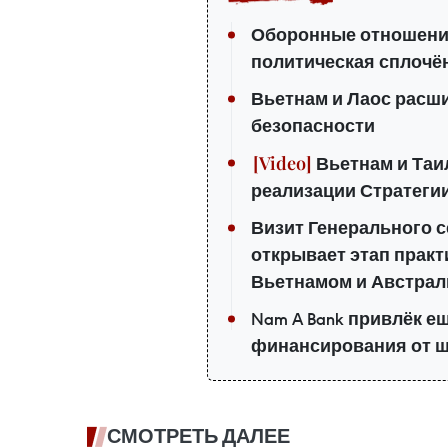
Оборонные отношения
политическая сплочё
Вьетнам и Лаос расш
безопасности
Вьетнам и Таи
реализации Стратегии
Визит Генерального с
открывает этап прак
Вьетнамом и Австрал
Nam A Bank привлёк е
финансирования от ш
СМОТРЕТЬ ДАЛЕЕ