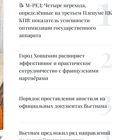
📝 М-РЕД: Четыре перехода,
определённые на третьем Пленуме ЦК
КПВ: показатель успешности
оптимизации государственного
аппарата
Город Хошимин расширяет
эффективное и практическое
сотрудничество с французскими
партнёрами
Порядок проставления апостиля на
официальных документах Вьетнама
Вьетнам предложил ряд направлений
у