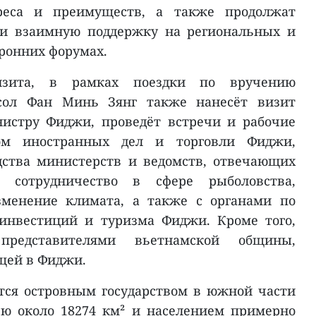
реса и преимуществ, а также продолжат
 и взаимную поддержку на региональных и
ронних форумах.
изита, в рамках поездки по вручению
сол Фан Минь Зянг также нанесёт визит
истру Фиджи, проведёт встречи и рабочие
ом иностранных дел и торговли Фиджи,
дства министерств и ведомств, отвечающих
, сотрудничество в сфере рыболовства,
менение климата, а также с органами по
инвестиций и туризма Фиджи. Кроме того,
представителями вьетнамской общины,
щей в Фиджи.
тся островным государством в южной части
ью около 18274 км² и населением примерно