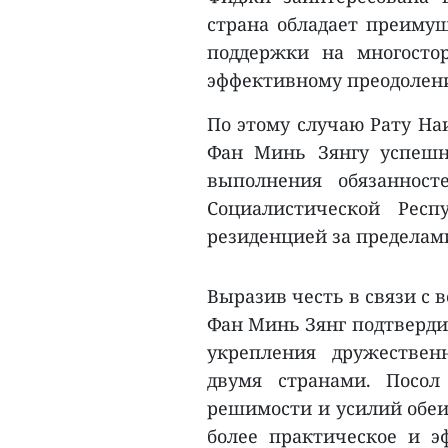
страна обладает преиму
поддержки на многосто
эффективному преодолен
По этому случаю Рату На
Фан Минь Зянгу успешн
выполнения обязанност
Социалистической Рес
резиденцией за пределам
Выразив честь в связи с 
Фан Минь Зянг подтверди
укрепления дружестве
двумя странами. Посол
решимости и усилий обеи
более практическое и э