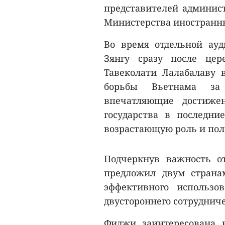
представителей админист
Министерства иностранны
Во время отдельной ау
Зянгу сразу после це
Тавеколати Лалабалаву 
борьбы Вьетнама за 
впечатляющие достиже
государства в последни
возрастающую роль и пол
Подчеркнув важность о
предложил двум страна
эффективного использо
двустороннего сотрудниче
Фиджи заинтересована 