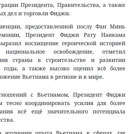
рации Президента, Правительства, а также
х дел и торговли Фиджи.
диенции, предоставленной послу Фан Минь
ремонии, Президент Фиджи Рату Наикама
выразил восхищение героической историей
национальное освобождение, отметил
ния страны в строительстве и развитии
е годы, а также высоко оценил всё более
ожение Вьетнама в регионе и в мире.
тношений с Вьетнамом, Президент Фиджи
м тесно координировать усилия для более
вания всё ещё значительного потенциала
ства.
в изучении опыта Вьетнама в сферах, где