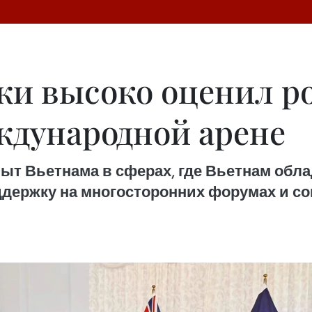
и высоко оценил ро
ждународной арене
ыт Вьетнама в сферах, где Вьетнам обл
держку на многосторонних форумах и с