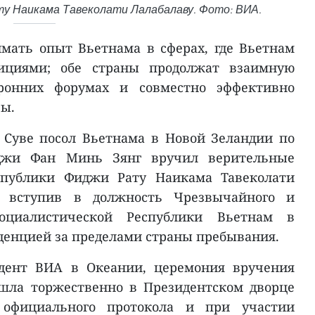
у Наикама Тавеколати Лалабалаву. Фото: ВИА.
мать опыт Вьетнама в сферах, где Вьетнам
ициями; обе страны продолжат взаимную
ронних форумах и совместно эффективно
вы.
 Суве посол Вьетнама в Новой Зеландии по
иджи Фан Минь Зянг вручил верительные
спублики Фиджи Рату Наикама Тавеколати
о вступив в должность Чрезвычайного и
оциалистической Республики Вьетнам в
денцией за пределами страны пребывания.
ндент ВИА в Океании, церемония вручения
шла торжественно в Президентском дворце
официального протокола и при участии