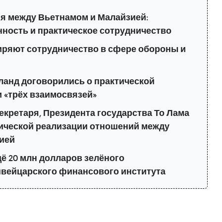
 между Вьетнамом и Малайзией:
нность и практическое сотрудничество
иряют сотрудничество в сфере обороны и
ланд договорились о практической
 «трёх взаимосвязей»
екретаря, Президента государства То Лама
тической реализации отношений между
ией
щё 20 млн долларов зелёного
вейцарского финансового института