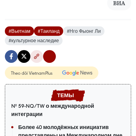
ВИА
#Вьетнам
#Таиланд
#Нго Фыонг Ли
#культурное наследие
Theo dõi VietnamPlus
№ 59-NQ/TW о международной
интеграции
Более 40 молодёжных инициатив
представлены на Международном дне