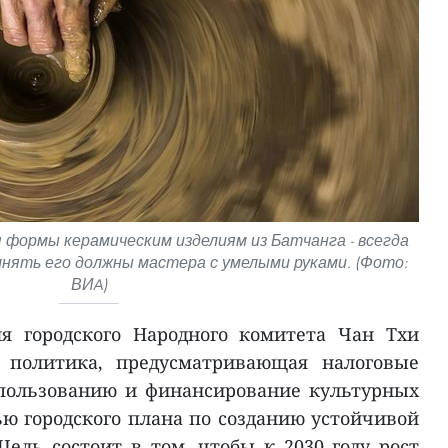
 формы керамическим изделиям из Батчанга - всегда
нять его должны мастера с умелыми руками. (Фото:
ВИA)
ля городского Народного комитета Чан Тхи
о политика, предусматривающая налоговые
епользованию и финансирование культурных
ью городского плана по созданию устойчивой
Цель состоит в том, чтобы к 2030 году рост