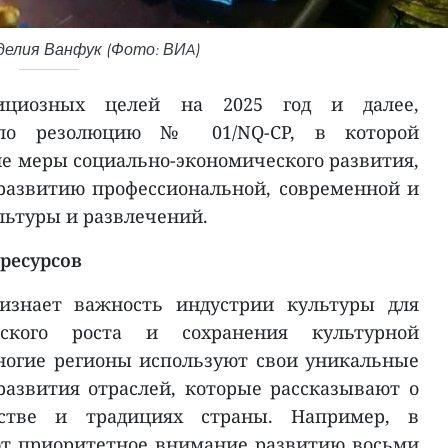
делия Ванфук (Фото: ВИA)
ициозных целей на 2025 год и далее,
ило резолюцию № 01/NQ-CP, в которой
ие меры социально-экономического развития,
развитию профессиональной, современной и
льтуры и развлечений.
ресурсов
изнает важность индустрии культуры для
еского роста и сохранения культурной
ногие регионы используют свои уникальные
азвития отраслей, которые рассказывают о
сстве и традициях страны. Например, в
т приоритетное внимание развитию восьми