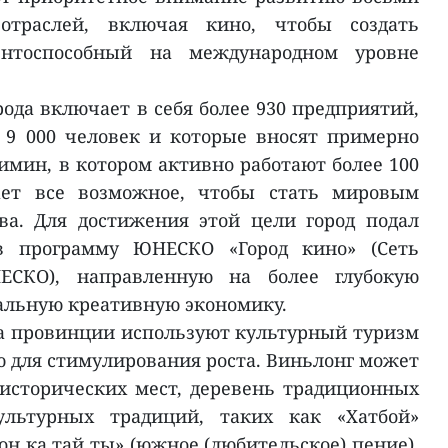
отраслей, включая кино, чтобы создать
нтоспособный на международном уровне
ода включает в себя более 930 предприятий,
 9 000 человек и которые вносят примерно
имин, в котором активно работают более 100
лает все возможное, чтобы стать мировым
ва. Для достижения этой цели город подал
в программу ЮНЕСКО «Город кино» (Сеть
ЕСКО), направленную на более глубокую
бальную креативную экономику.
а провинции используют культурный туризм
 для стимулирования роста. Виньлонг может
 исторических мест, деревень традиционных
льтурных традиций, таких как «Хатбой»
Дон ка тай ты» (южное (любительское) пение).