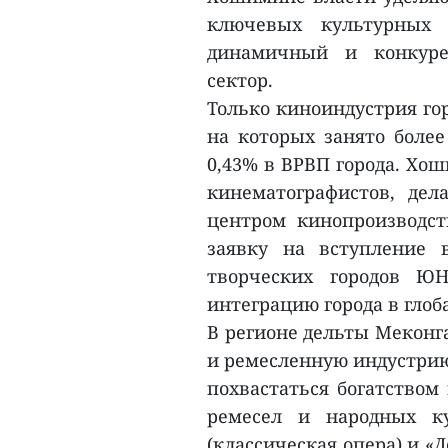
ключевых культурных 
динамичный и конкуре
сектор.
Только киноиндустрия гор
на которых занято более
0,43% в ВРВП города. Хош
кинематографистов, де
центром кинопроизводст
заявку на вступление 
творческих городов ЮН
интеграцию города в гло
В регионе дельты Меконг
и ремесленную индустрию
похвастаться богатством
ремесел и народных ку
(классическая опера) и «