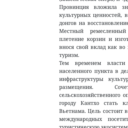
Провинция вложила зн
культурных ценностей, в
донгов на восстановлени
Местный ремесленный
плетение корзин и изго
внося свой вклад как во
туризм.
Тем временем власти 
населенного пункта в де
инфраструктуры культу
размещения. Соче
сельскохозяйственного 
городу Кантхо стать 
Вьетнама. Цель состоит в
международных посети
туристическую экосистем