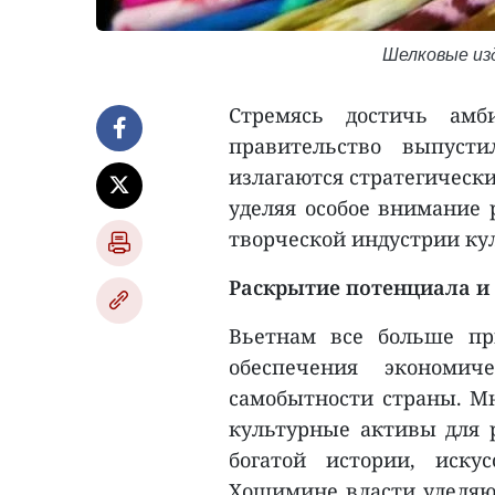
Шелковые из
Стремясь достичь амб
правительство выпуст
излагаются стратегическ
уделяя особое внимание 
творческой индустрии ку
Раскрытие потенциала и 
Вьетнам все больше пр
обеспечения экономич
самобытности страны. М
культурные активы для р
богатой истории, иску
Хошимине власти уделяю