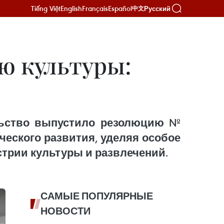
Tiếng Việt
English
Français
Español
Русский
中文
ю культуры:
ельство выпустило резолюцию №
ческого развития, уделяя особое
трии культуры и развлечений.
САМЫЕ ПОПУЛЯРНЫЕ
НОВОСТИ