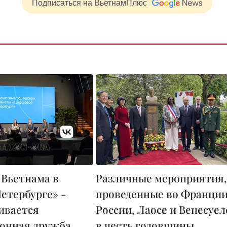
Подписаться на ВьетнамПлюс
 Вьетнама в
Различные мероприятия,
етербурге» -
проведенные во Франции
ивается
России, Лаосе и Венесуел
онная дружба
в честь годовщины