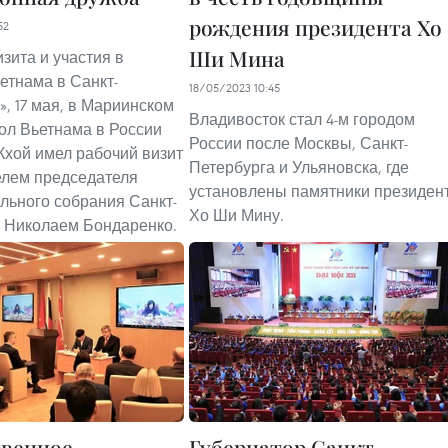
рождения президента Хо
52
Ши Мина
зита и участия в
етнама в Санкт-
18/05/2023 10:45
», 17 мая, в Мариинском
Владивосток стал 4-м городом
ол Вьетнама в России
России после Москвы, Санкт-
Кхой имел рабочий визит
Петербурга и Ульяновска, где
елем председателя
установлены памятники президен
льного собрания Санкт-
Хо Ши Мину.
 Николаем Бондаренко.
венное
Губернатор Санкт-