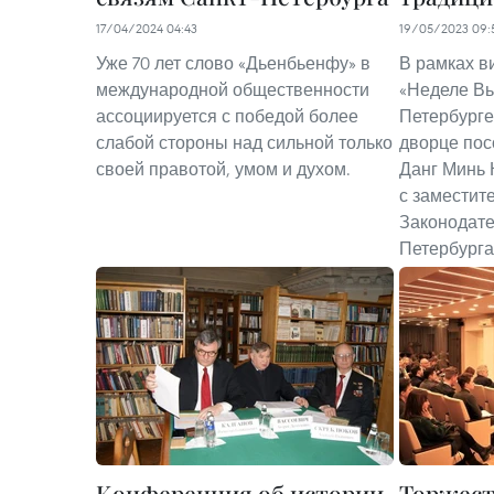
17/04/2024 04:43
19/05/2023 09:
Уже 70 лет слово «Дьенбьенфу» в
В рамках ви
международной общественности
«Неделе Вь
ассоциируется с победой более
Петербурге
слабой стороны над сильной только
дворце пос
своей правотой, умом и духом.
Данг Минь 
с заместит
Законодате
Петербурга
Конференция об истории
Торжест