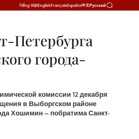
Tiếng Việt
English
Français
Español
Русский
中文
т-Петербурга
кого города-
имической комиссии 12 декабря
ещения в Выборгском районе
да Хошимин — побратима Санкт-