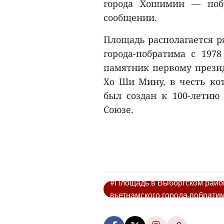
города Хошимин — побр
сообщении.
Площадь располагается р
города-побратима с 1978
памятник первому прези
Хо Ши Мину, в честь кот
был создан к 100-летию
Союзе.
#Площадь в Выборгском район
вьетнамского города-побрат