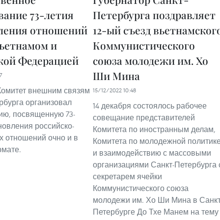
вание 73-летия
Петербурга поздравляет
ления отношений
12-ый съезд вьетнамског
ьетнамом и
Коммунистического
кой Федерацией
союза молодежи им. Хо
Ши Мина
7
Комитет внешним связям
15/12/2022 10:48
рбурга организовал
14 декабря состоялось рабочее
ю, посвященную 73-
совещание представителей
новления российско-
Комитета по иностранным делам,
х отношений очно и в
Комитета по молодежной политик
мате.
и взаимодействию с массовыми
организациями Санкт-Петербурга 
секретарем ячейки
Коммунистического союза
молодежи им. Хо Ши Мина в Санкт
Петербурге До Тхе Манем на тему