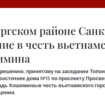
ргском районе Санк
ие в честь вьетнамс
имина
решению, принятому на заседании Топон
 восточнее дома №15 по проспекту Просв
дь Хошимина»в честь вьетнамского горо
щении.