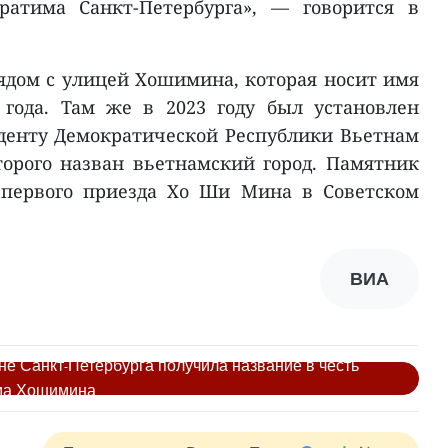
атима Санкт-Петербурга», — говорится в
ядом с улицей Хошимина, которая носит имя
 года. Там же в 2023 году был установлен
денту Демократической Республики Вьетнам
орого назван вьетнамский город. Памятник
 первого приезда Хо Ши Мина в Советском
ВИА
е Санкт-Петербурга получила название в честь
има Хошимина