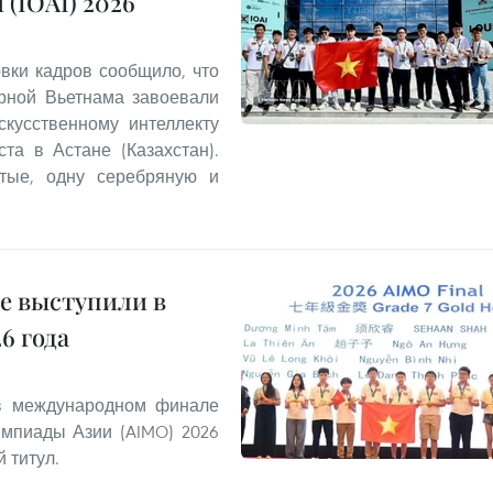
(IOAI) 2026
овки кадров сообщило, что
орной Вьетнама завоевали
кусственному интеллекту
та в Астане (Казахстан).
отые, одну серебряную и
е выступили в
6 года
 в международном финале
мпиады Азии (AIMO) 2026
 титул.