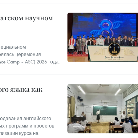
иатском научном
Специальном
тоялась церемония
nce Camp – ASC) 2026 года.
го языка как
одавания английского
ых программ и проектов
лизации курса на