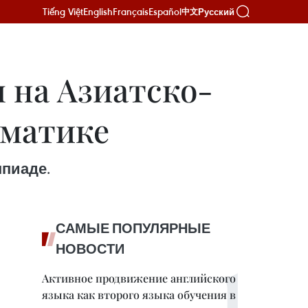
Tiếng Việt
English
Français
Español
Русский
中文
 на Азиатско-
рматике
мпиаде.
САМЫЕ ПОПУЛЯРНЫЕ
НОВОСТИ
Активное продвижение английского
языка как второго языка обучения в