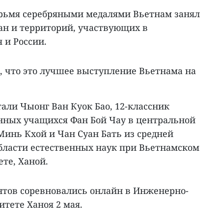
рьмя серебряными медалями Вьетнам занял
ран и территорий, участвующих в
 и России.
, что это лучшее выступление Вьетнама на
али Чыонг Ван Куок Бао, 12-классник
нных учащихся Фан Бой Чау в центральной
Минь Кхой и Чан Суан Бать из средней
бласти естественных наук при Вьетнамском
те, Ханой.
нтов соревновались онлайн в Инженерно-
тете Ханоя 2 мая.