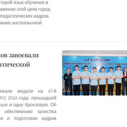
торой язык обучения в
ижения этой цели город
педагогических кадров,
данию англоязычной
ов завоевали
атической
оевали медали на 67-й
MO) 2026 года, прошедшей
яные и одну бронзовую. Об
обеспечению качества
ия и подготовки кадров