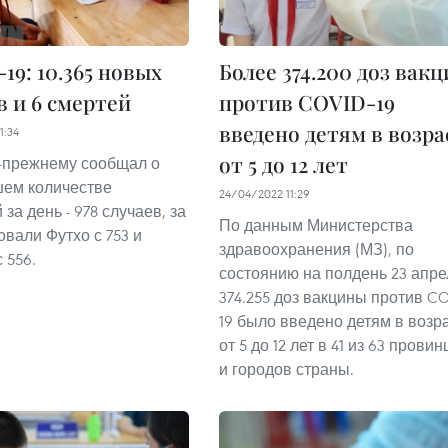
19: 10.365 новых
Более 374.200 доз вак
в и 6 смертей
против COVID-19
введено детям в возра
1:34
от 5 до 12 лет
-прежнему сообщал о
ем количестве
24/04/2022 11:29
за день - 978 случаев, за
По данным Министерства
вали Футхо с 753 и
здравоохранения (МЗ), по
 556.
состоянию на полдень 23 апре
374.255 доз вакцины против CO
19 было введено детям в возр
от 5 до 12 лет в 41 из 63 прови
и городов страны.