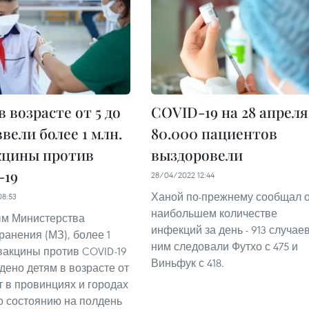
в возрасте от 5 до
COVID-19 на 28 апреля
ввели более 1 млн.
80.000 пациентов
кцины против
выздоровели
-19
28/04/2022 12:44
Ханой по-прежнему сообщал 
08:53
наибольшем количестве
м Министерства
инфекций за день - 913 случаев
ранения (МЗ), более 1
ним следовали Футхо с 475 и
 вакцины против COVID-19
Виньфук с 418.
дено детям в возрасте от
ет в провинциях и городах
о состоянию на полдень