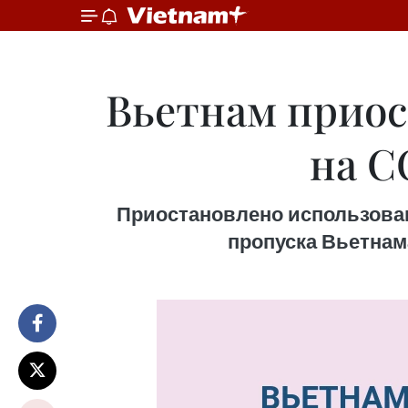
Вьетнам прио
на C
Приостановлено использован
пропуска Вьетнама