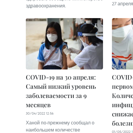
27 апреля
здравоохранения.
COVID-19 на 30 апреля:
COVID-
Самый низкий уровень
первом
заболеваемости за 9
Колич
месяцев
инфиц
снижае
30/04/2022 12:56
болезн
Ханой по-прежнему сообщал о
наибольшем количестве
01/05/2022 1