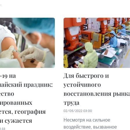
.
19 на
Для быстрого и
айский праздник:
устойчивого
ество
восстановления рынк
ированных
труда
тся, география
02/05/2022 03:00
и сужается
Несмотря на сильное
воздействие, вызванное
1:33