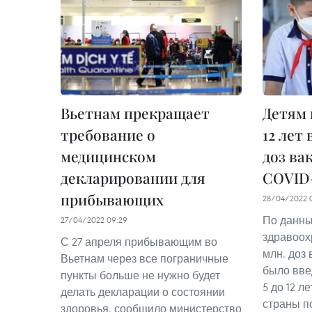
Вьетнам прекращает
Детям 
требование о
12 лет 
медицинском
доз ва
декларировании для
COVID
прибывающих
28/04/2022 
По данны
27/04/2022 09:29
здравоох
С 27 апреля прибывающим во
млн. доз
Вьетнам через все пограничные
было вве
пункты больше не нужно будет
5 до 12 л
делать декларации о состоянии
страны п
здоровья, сообщило министерство