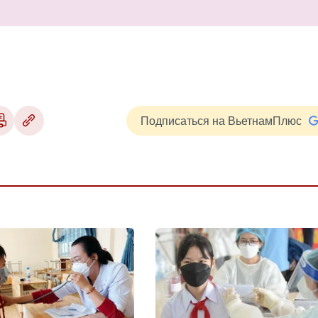
Подписаться на ВьетнамПлюс