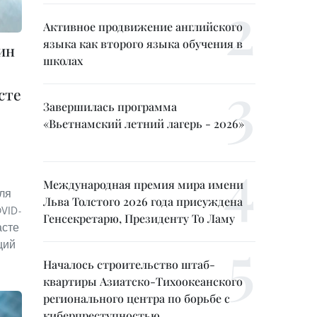
Активное продвижение английского
языка как второго языка обучения в
цин
школах
сте
Завершилась программа
«Вьетнамский летний лагерь - 2026»
Международная премия мира имени
ля
Льва Толстого 2026 года присуждена
VID-
Генсекретарю, Президенту То Ламу
асте
нций
Началось строительство штаб-
квартиры Азиатско-Тихоокеанского
регионального центра по борьбе с
киберпреступностью