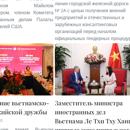
линии городской железной дороги
ссменом Майклом
№ 2A с целью получения мнений
ером, членом Комитета
предприятий и отечественных и
ранным делам Палаты
зарубежных консалтинговых
телей США.
организаций перед началом
официальных тендерных процеду
ние вьетнамско-
Заместитель министра
жийской дружбы
иностранных дел
Вьетнама Ле Тхи Тху Хан
12
приняла исполнительног
ящее время Вьетнам