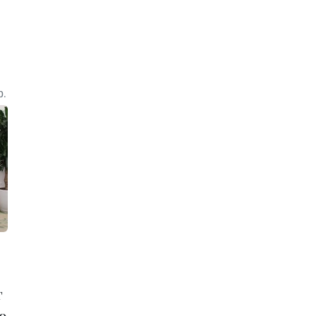
р.
г
о