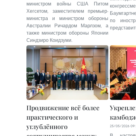
министром войны США Питом
конгре
Хегсетом, заместителем премьер-
Баумгартн
министра и министром обороны
по иност
Австралии Ричардом Марлзом, а
представи
также министром обороны Японии
Синдзиро Коидзуми.
Продвижение всё более
Укрепле
практического и
камбод
углублённого
25/05/2026 09:
сотрудничества между
В насто