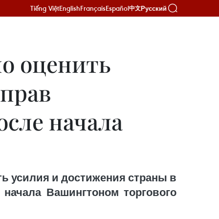
Tiếng Việt
English
Français
Español
Русский
中文
о оценить
 прав
осле начала
ь усилия и достижения страны в
 начала Вашингтоном торгового