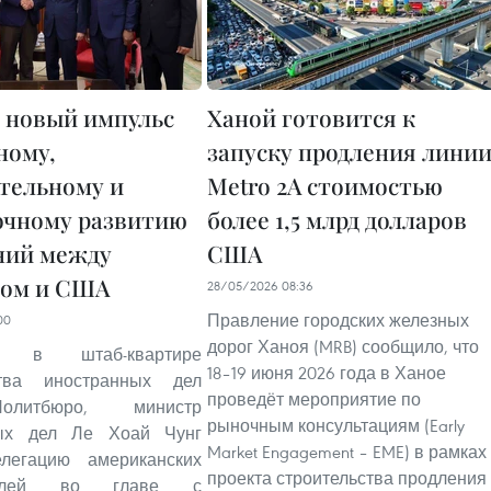
 новый импульс
Ханой готовится к
ному,
запуску продления лини
тельному и
Metro 2A стоимостью
очному развитию
более 1,5 млрд долларов
ний между
США
мом и США
28/05/2026 08:36
Правление городских железных
00
дорог Ханоя (MRB) сообщило, что
в штаб-квартире
18–19 июня 2026 года в Ханое
ства иностранных дел
проведёт мероприятие по
литбюро, министр
рыночным консультациям (Early
ных дел Ле Хоай Чунг
Market Engagement – EME) в рамках
легацию американских
проекта строительства продления
ателей во главе с