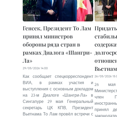
Генсек, Президент То Лам
Придать
принял министров
стабиль
обороны ряда стран в
содержа
рамках Диалога «Шангри-
долгоср
Ла»
отноше
Вьетна
29/05/2026 14:00
Как сообщает спецкорреспондент
26/05/2026 15:
ВИА, в рамках участия и
26 мая 
выступления с основным докладом
Министер
на 23-м Диалоге «Шангри-Ла» в
член По
Сингапуре 29 мая Генеральный
иностран
секретарь ЦК КПВ, Президент
принял де
Вьетнама То Лам провёл встречи с
законод