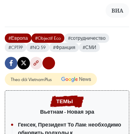
ВИА
#Европа
#Objectif Eco
#сотрудничество
#CPTPP
#NQ 59
#Франция
#СМИ
Theo dõi VietnamPlus
Вьетнам - Новая эра
Генсек, Президент То Лам: необходимо
обновить подходы к