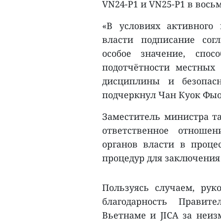
VN24-P1 и VN25-P1 в вось
«В условиях активного
власти подписание сог
особое значение, спос
подотчётности местных
дисциплины и безопасн
подчеркнул Чан Куок Фыо
Заместитель министра та
ответственное отноше
органов власти в проце
процедур для заключения
Пользуясь случаем, рук
благодарность Правит
Вьетнаме и JICA за неиз