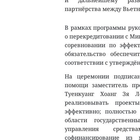
и дальнейшему разви
партнёрства между Вьетн
В рамках программы рук
о перекредитовании с Ми
соревновании по эффект
обязательство обеспеч
соответствии с утверждё
На церемонии подписа
помощи заместитель пр
Туенкуанг Хоанг Зя Л
реализовывать проект
эффективно; полностью 
области государствен
управления средст
софинансирование из 