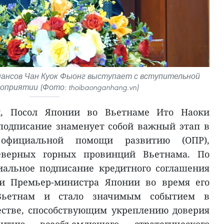
ансов Чан Куок Фыонг выступает с вступительной
оприятии (Фото: thoibaonganhang.vn)
и, Посол Японии во Вьетнаме Ито Наоки
подписание знаменует собой важный этап в
 официальной помощи развитию (ОПР),
еверных горных провинций Вьетнама. По
иальное подписание кредитного соглашения
ии Премьер-министра Японии во время его
Вьетнам и стало значимым событием в
естве, способствующим укреплению доверия