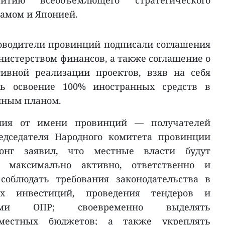
тию всеобъемлющего стратегического
амом и Японией.
оводители провинций подписали соглашения
нистерством финансов, а также соглашение о
ивной реализации проектов, взяв на себя
ить освоение 100% иностранных средств в
нным планом.
ния от имени провинций — получателей
едседателя Народного комитета провинции
онг заявил, что местные власти будут
ы максимально активно, ответственно и
соблюдать требования законодательства в
ных инвестиций, проведения тендеров и
вами ОПР; своевременно выделять
местных бюджетов; а также укреплять