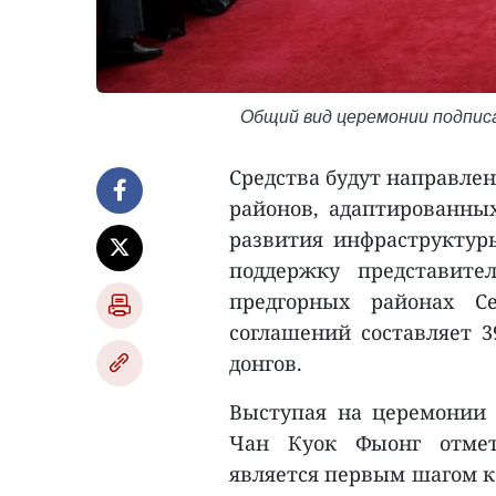
Общий вид церемонии подписан
Средства будут направле
районов, адаптированны
развития инфраструктур
поддержку представит
предгорных районах С
соглашений составляет 3
донгов.
Выступая на церемонии 
Чан Куок Фыонг отмет
является первым шагом к