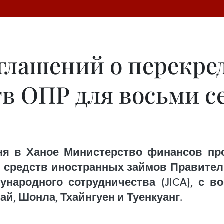
оглашений о перекр
тв ОПР для восьми 
ня в Ханое Министерство финансов пр
 средств иностранных займов Правите
ународного сотрудничества (JICA), с 
ай, Шонла, Тхайнгуен и Туенкуанг.