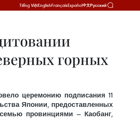
Tiếng Việt
English
Français
Español
Русский
中文
едитовании
северных горных
овело церемонию подписания 11
льства Японии, предоставленных
восемью провинциями — Каобанг,