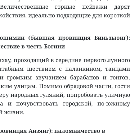
 Величественные горные пейзажи дарят
койствия, идеально подходящие для короткой
Хошимин (бывшая провинция Биньзыонг):
ествие в честь Богини
хау, проходящий в середине первого лунного
сштабным шествием с паланкином, танцами
 и громким звучанием барабанов и гонгов,
ким улицам. Помимо обрядовой части, гости
феру народных гуляний, попробовать уличную
 и почувствовать городской, по-южному
й жизни.
провинция Анзянг): паломничество в