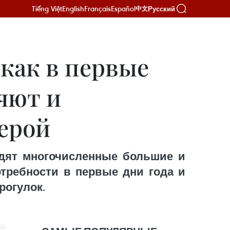
Tiếng Việt
English
Français
Español
Русский
中文
 как в первые
ляют и
ерой
одят многочисленные большие и
требности в первые дни года и
рогулок.