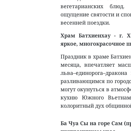
вегетарианских блюд.
ощущение святости и спо
весенней поездки.
Храм Батхиенхау - г. 
яркое, многокрасочное ш
Праздник в храме Батхиен
месяца, впечатляет ма
льва–единорога–дракона
разливающимся по городс
могут окунуться в атмос
кухню Южного Вьетнама
колоритный дух общинно
Ба Чуа Сы на горе Сам (