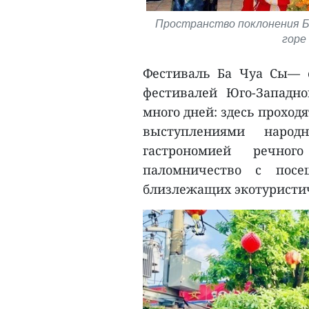
Пространство поклонения Ба
горе 
Фестиваль Ба Чуа Сы— 
фестивалей Юго-Западно
много дней: здесь прохо
выступлениями народ
гастрономией речно
паломничество с пос
близлежащих экотуристич