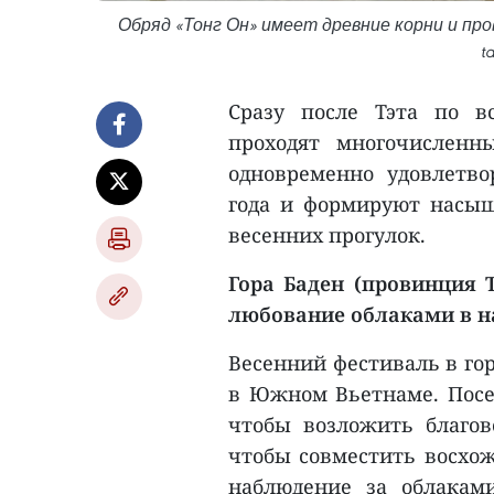
Обряд «Тонг Он» имеет древние корни и пр
t
Сразу после Тэта по в
проходят многочисленн
одновременно удовлетв
года и формируют насы
весенних прогулок.
Гора Баден (провинция 
любование облаками в н
Весенний фестиваль в го
в Южном Вьетнаме. Посет
чтобы возложить благов
чтобы совместить восхож
наблюдение за облакам