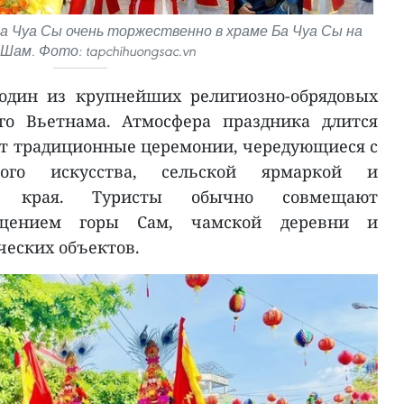
 Чуа Сы очень торжественно в храме Ба Чуа Сы на
Шам. Фото: tapchihuongsac.vn
один из крупнейших религиозно-обрядовых
го Вьетнама. Атмосфера праздника длится
дят традиционные церемонии, чередующиеся с
ного искусства, сельской ярмаркой и
го края. Туристы обычно совмещают
ещением горы Сам, чамской деревни и
еских объектов.