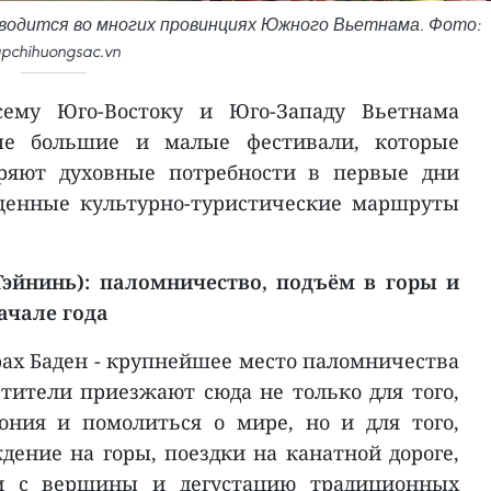
оводится во многих провинциях Южного Вьетнама. Фото:
apchihuongsac.vn
сему Юго-Востоку и Юго-Западу Вьетнама
ые большие и малые фестивали, которые
оряют духовные потребности в первые дни
щенные культурно-туристические маршруты
Тэйнинь): паломничество, подъём в горы и
ачале года
рах Баден - крупнейшее место паломничества
ители приезжают сюда не только для того,
ония и помолиться о мире, но и для того,
дение на горы, поездки на канатной дороге,
и с вершины и дегустацию традиционных