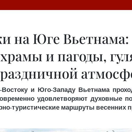
и на Юге Вьетнама:
в храмы и пагоды, гу
праздничной атмосф
о-Востоку и Юго-Западу Вьетнама прох
овременно удовлетворяют духовные по
но-туристические маршруты весенних п