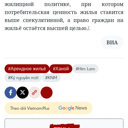
жилищной политике, при котором
потребительская ценность жилья ставится
выше спекулятивной, а право граждан на
жильё остаётся высшей целью./.
ВИА
#Арендное жильё
#Ханой
#Him Lam
#Kỷ nguyên mới
#KNM
Theo dõi VietnamPlus