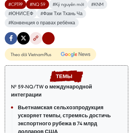
#CPTPP
#NQ 59
#Kỷ nguyên mới
#KNM
#ЮНИСЕФ
#Фам Тхи Тхань Ча
#Конвенция о правах ребёнка
Theo dõi VietnamPlus
№ 59-NQ/TW о международной
интеграции
Вьетнамская сельхозпродукция
ускоряет темпы, стремясь достичь
экспортного рубежа в 74 млрд
долларов США