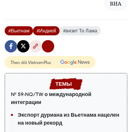
ВИA
#Вьетнам
#Индией
#визит То Лама
Theo dõi VietnamPlus
№ 59-NQ/TW о международной
интеграции
Экспорт дуриана из Вьетнама нацелен
на новый рекорд