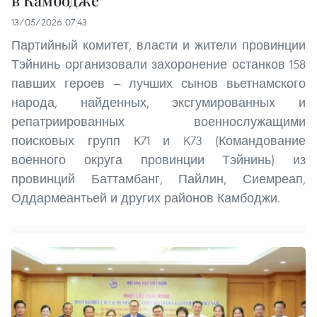
в Камбодже
13/05/2026 07:43
Партийный комитет, власти и жители провинции
Тэйнинь организовали захоронение останков 158
павших героев — лучших сынов вьетнамского
народа, найденных, эксгумированных и
репатриированных военнослужащими
поисковых групп K71 и K73 (Командование
военного округа провинции Тэйнинь) из
провинций Баттамбанг, Пайлин, Сиемреап,
Оддармеантьей и других районов Камбоджи.