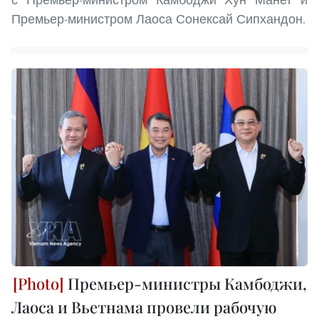
Премьер-министром Лаоса Сонексай Сипхандон.
Премьер-министры Камбоджи,
Лаоса и Вьетнама провели рабочую