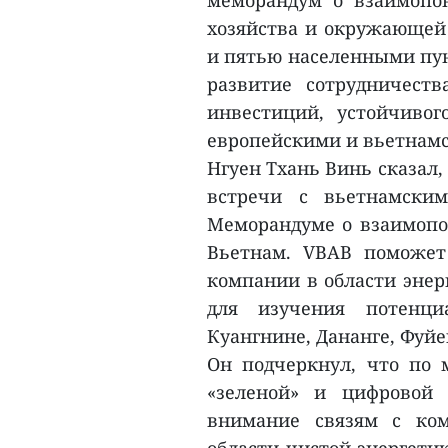
меморандум о взаимопо
хозяйства и окружающей
и пятью населенными пун
развитие сотрудничеств
инвестиций, устойчиво
европейскими и вьетнам
Нгуен Тхань Винь сказал,
встречи с вьетнамски
Меморандуме о взаимопо
Вьетнам. VBAB поможет
компании в области энер
для изучения потенци
Куангнине, Дананге, Фуй
Он подчеркнул, что по м
«зеленой» и цифровой 
внимание связям с ко