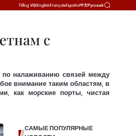
Tiếng Việt
English
Français
Español
Русский
中文
етнам с
ия по налаживанию связей между
бое внимание таким областям, в
ми, как морские порты, чистая
САМЫЕ ПОПУЛЯРНЫЕ