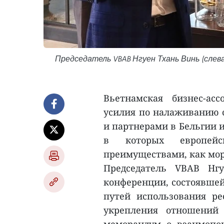
Председатель VBAB Нгуен Тхань Винь (слев
Вьетнамская бизнес-ас
усилия по налаживанию 
и партнерами в Бельгии и
в которых европейс
преимуществами, как морс
Председатель VBAB Нг
конференции, состоявшей
путей использования р
укрепления отношений