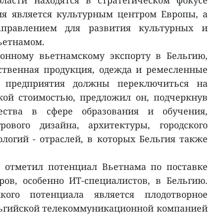
бласти находятся в стратегическом фокусе
ия является культурным центром Европы, а
правлением для развития культурных и
ьетнамом.
онному вьетнамскому экспорту в Бельгию,
ственная продукция, одежда и ремесленные
е предприятия должны переключиться на
кой стоимостью, предложил он, подчеркнув
ества в сфере образования и обучения,
рового дизайна, архитектуры, городского
логий - отраслей, в которых Бельгия также
 отметил потенциал Вьетнама по поставке
ов, особенно ИТ-специалистов, в Бельгию.
ого потенциала является плодотворное
льгийской телекоммуникационной компанией