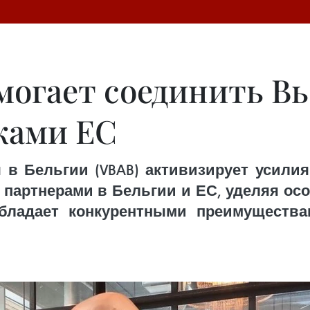
могает соединить Вь
ками ЕС
 в Бельгии (VBAB) активизирует усил
партнерами в Бельгии и ЕС, уделяя осо
бладает конкурентными преимущества