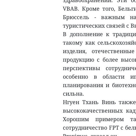
здравоохранении. Эти о
VBAB. Кроме того, Бельг
Брюссель - важным на
туристических связей с В
В дополнение к традици
такому как сельскохозяй
изделия, отечественны
продукцию с более высо
перспективы сотруднич
особенно в области иг
планирования и биотехно
сильна.
Нгуен Тхань Винь также
высококачественных кадр
Хорошим примером так
сотрудничество FPT с бе