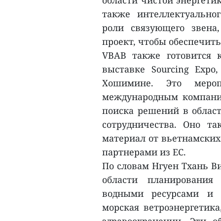
области чистой энергетик
также интеллектуально
роли связующего звена
проект, чтобы обеспечит
VBAB также готовится 
выставке Sourcing Expo,
Хошимине. Это мероп
международным компани
поиска решений в област
сотрудничества. Оно т
материал от вьетнамских
партнерами из ЕС.
По словам Нгуен Тхань В
области планирования 
водными ресурсами и э
морская ветроэнергетика