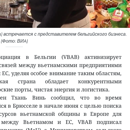
а) встречается с представителем бельгийского бизнеса.
(Фото: ВИA)
социация в Бельгии (VBAB) активизирует
связей между вьетнамскими предприятиями
 ЕС, уделяя особое внимание таким областям,
кая страна обладает конкурентными
кие порты, чистая энергия и логистика.
уен Тхань Винь сообщил, что во время
ся в Брюсселе в начале июня с целью поиска
есурсов вьетнамской общины в Европе для
 между Вьетнамом и ЕС, VBAB подписал