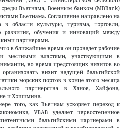
нимании (MoU) с Министерством сельского
 среды Вьетнама, Военным банком (MBBank)
ктами Вьетнама. Соглашение направлено на
а в области культуры, туризма, торговли,
го развития, обучения и инноваций между
скими партнерами.
 что в ближайшее время он проведет рабочие
ми местными властями, участвующими в
нимании, во время предстоящих визитов во
 организовать визит ведущей бельгийской
гетики морских портов в конце этого месяца
ального партнерства в Ханое, Хайфоне,
ене и Хошимине.
ере того, как Вьетнам ускоряет переход к
экономике, VBAB уделяет первостепенное
мпетентными бельгийскими партнерами в