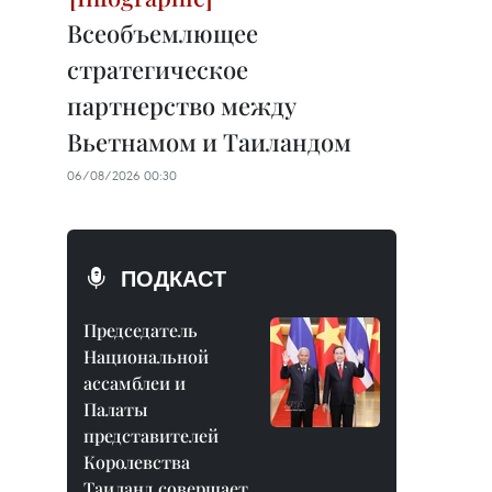
Всеобъемлющее
стратегическое
партнерство между
Вьетнамом и Таиландом
06/08/2026 00:30
ПОДКАСТ
Председатель
Национальной
ассамблеи и
Палаты
представителей
Королевства
Таиланд совершает