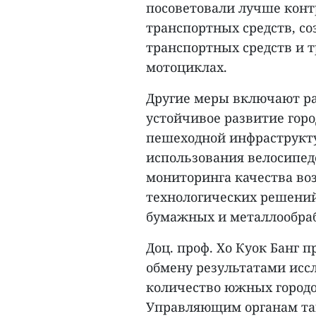
посоветовали лучше конт
транспортных средств, с
транспортных средств и т
мотоциклах.
Другие меры включают ра
устойчивое развитие гор
пешеходной инфраструкту
использования велосипедо
мониторинга качества воз
технологических решений
бумажных и металлообра
Доц. проф. Хо Куок Банг 
обмену результатами исс
количество южных городов
Управляющим органам та