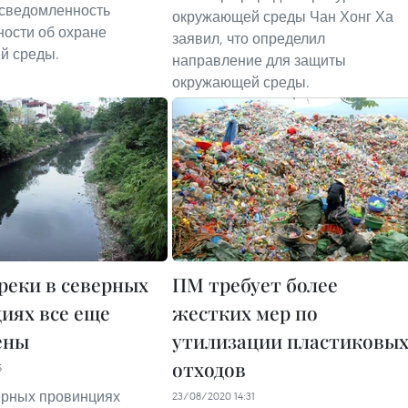
осведомленность
окружающей среды Чан Хонг Ха
ости об охране
заявил, что определил
й среды.
направление для защиты
окружающей среды.
реки в северных
ПМ требует более
иях все еще
жестких мер по
ены
утилизации пластиковы
отходов
5
ерных провинциях
23/08/2020 14:31