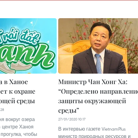
а в Ханое
Министр Чан Хонг Ха:
ет к охране
“Определено направлени
ющей среды
защиты окружающей
среды”
:28
ня вокруг озера
27/01/2020 10:17
 центре Ханоя
В интервью газете VietnamPlus
 прогулка, чтобы
министр природных ресурсов и