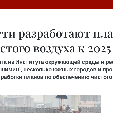
ти разработают пла
того воздуха к 2025
анга из Института окружающей среды и р
ошимин), несколько южных городов и пр
работки планов по обеспечению чистого в