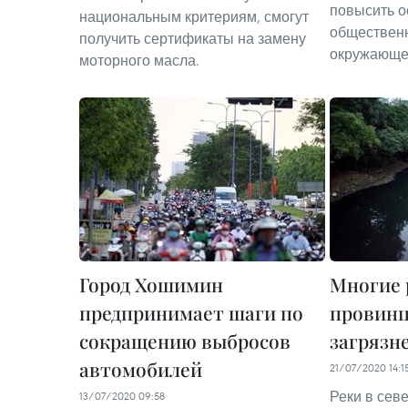
повысить 
национальным критериям, смогут
общественн
получить сертификаты на замену
окружающе
моторного масла.
Город Хошимин
Многие 
предпринимает шаги по
провинц
сокращению выбросов
загрязн
автомобилей
21/07/2020 14:1
Реки в сев
13/07/2020 09:58