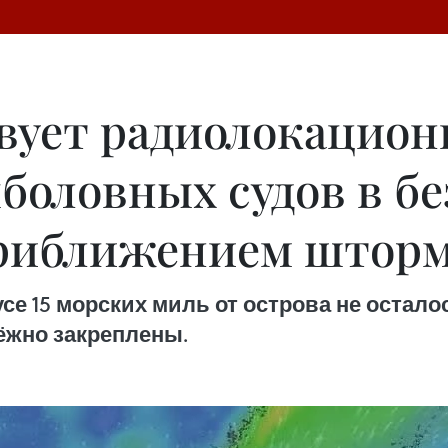
вует радиолокацион
боловных судов в б
приближением шторм
се 15 морских миль от острова не остало
ёжно закреплены.