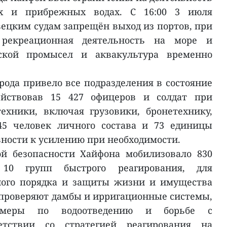
ях и прибрежных водах. С 16:00 3 июля
ецким судам запрещён выход из портов, при
 рекреационная деятельность на море и
ской промысел и аквакультура временно
рода привело все подразделения в состояние
действовав 15 427 офицеров и солдат при
ехники, включая грузовики, бронетехнику,
45 человек личного состава и 73 единицы
вности к усилению при необходимости.
й безопасности Хайфона мобилизовало 830
 10 групп быстрого реагирования, для
ного порядка и защиты жизни и имущества
 проверяют дамбы и ирригационные системы,
я меры по водоотведению и борьбе с
етствии со стратегией реагирования на