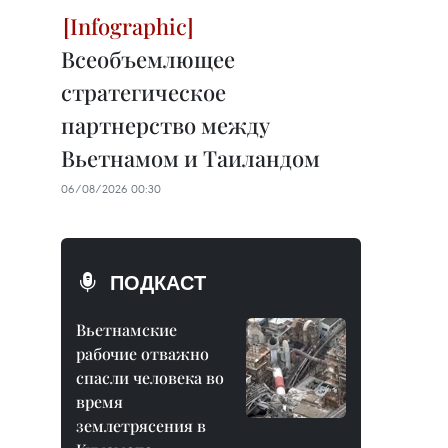
Всеобъемлющее
стратегическое
партнерство между
Вьетнамом и Таиландом
06/08/2026 00:30
ПОДКАСТ
Вьетнамские
рабочие отважно
спасли человека во
время
землетрясения в