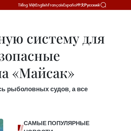
Tiếng Việt
English
Français
Español
Русский
中文
ную систему для
езопасные
а «Майсак»
сь рыболовных судов, а все
САМЫЕ ПОПУЛЯРНЫЕ