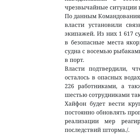
чрезвычайные ситуации п
По данным Командования 
власти установили свя
экипажей. Из них 1 617 
в безопасные места якор
судна с восемью рыбакам
в порт.
Власти подтвердили, ч
осталось в опасных водах
226 работниками, а та
шестью сотрудниками так
Хайфон будет вести кру
постоянно обновлять про
реализации мер реаги
последствий шторма./.