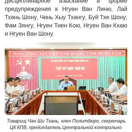
дисциплинарное взыскание в форме
предупреждения к Нгуен Ван Линю, Лай
Тхань Шону, Чинь Хыу Тхангу, Буй Тхе Шону,
Фам Зянгу, Нгуен Тиен Кою, Нгуен Ван Кхаю
и Нгуен Ван Шону.
Товарищ Чан Ши Тхань, член Политбюро, секретарь
ЦК КПВ, председатель Центральной контрольно-